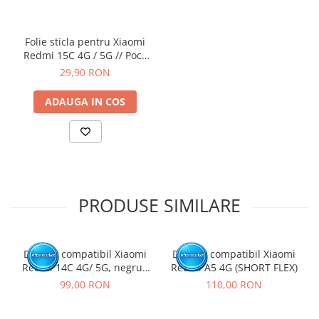
de protectie, sigiliile sau etichetele.
Inlocuirea componentelor interne este un proces delicat si
necesita cunostinte si echipamente specifice domeniului
Folie sticla pentru Xiaomi
reparatiilor GSM.
Redmi 15C 4G / 5G // Poco
Se recomanda montajul intr-un service specializat.
C85 4G
29,90 RON
GARANTIE
ADAUGA IN COS
Garantia se ofera doar in cazul in care produsul a fost montat
intr-un service GSM.
Click aici pentru mai multe informatii
PRODUSE SIMILARE
Display compatibil Xiaomi
Display compatibil Xiaomi
Redmi 14C 4G/ 5G, negru -
Redmi A5 4G (SHORT FLEX)
cu Rama
99,00 RON
110,00 RON