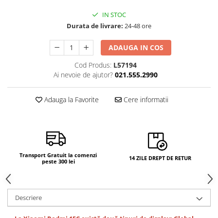
Camere si subansamble
IN STOC
Carcase si capace
Durata de livrare:
24-48 ore
Module si conectori incarcare
ADAUGA IN COS
Suport SIM
Cod Produs:
L57194
Suruburi si adezivi
Ai nevoie de ajutor?
021.555.2990
Touchscreen
Adauga la Favorite
Cere informatii
Piese din dezmembrari (SWAP)
Scule Service GSM
Transport Gratuit la comenzi
14 ZILE DREPT DE RETUR
peste 300 lei
Descriere