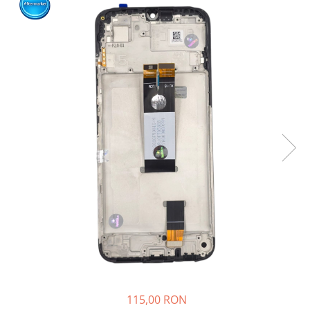
Ecrane Nokia
Ecrane Oppo / Realme
Ecrane Vivo
Ecrane ZTE
Ecrane Diverse
Accesorii
Baterie externa
Cabluri
Casti
Folie protectie STICLA
Incarcatoare
Stocare
Suport auto
Componente GSM
Acumulatori
115,00 RON
Benzi flex si butoane