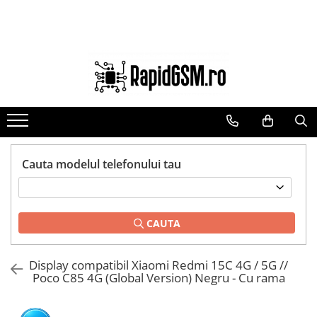
Toate Produsele
Ecrane Samsung
seria A
seria J
seria M
seria N(note)
Cauta modelul telefonului tau
seria S
seria Y
CAUTA
tableta
Ecrane iPhone
Display compatibil Xiaomi Redmi 15C 4G / 5G //
Ecrane Huawei / Honor
Poco C85 4G (Global Version) Negru - Cu rama
Ecrane Xiaomi / Redmi
Ecrane Motorola