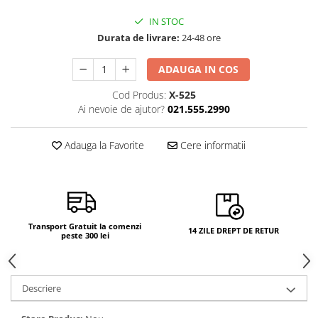
Camere si subansamble
IN STOC
Carcase si capace
Durata de livrare:
24-48 ore
Module si conectori incarcare
ADAUGA IN COS
Suport SIM
Cod Produs:
X-525
Suruburi si adezivi
Ai nevoie de ajutor?
021.555.2990
Touchscreen
Adauga la Favorite
Cere informatii
Piese din dezmembrari (SWAP)
Scule Service GSM
Transport Gratuit la comenzi
14 ZILE DREPT DE RETUR
peste 300 lei
Descriere