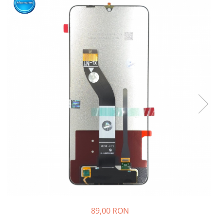
Ecrane Nokia
Ecrane Oppo / Realme
Ecrane Vivo
Ecrane ZTE
Ecrane Diverse
Accesorii
Baterie externa
Cabluri
Casti
Folie protectie STICLA
Incarcatoare
Stocare
Suport auto
Componente GSM
Acumulatori
89,00 RON
Benzi flex si butoane