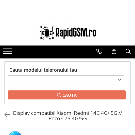
Toate Produsele
Ecrane Samsung
seria A
seria J
seria M
seria N(note)
Cauta modelul telefonului tau
seria S
seria Y
CAUTA
tableta
Ecrane iPhone
Display compatibil Xiaomi Redmi 14C 4G/ 5G //
Ecrane Huawei / Honor
Poco C75 4G/5G
Ecrane Xiaomi / Redmi
Ecrane Motorola