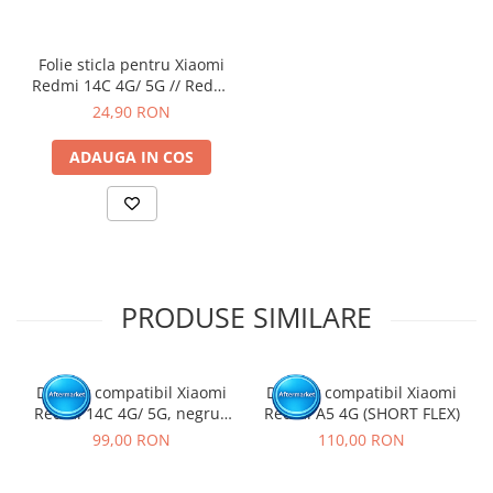
Click aici pentru mai multe informatii
Folie sticla pentru Xiaomi
Redmi 14C 4G/ 5G // Redmi
A5 4G
24,90 RON
ADAUGA IN COS
PRODUSE SIMILARE
Display compatibil Xiaomi
Display compatibil Xiaomi
Redmi 14C 4G/ 5G, negru -
Redmi A5 4G (SHORT FLEX)
cu Rama
99,00 RON
110,00 RON