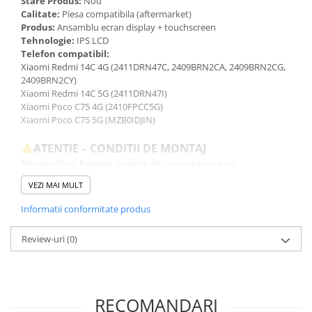
Stare Produs:
Nou
Calitate:
Piesa compatibila (aftermarket)
Produs:
Ansamblu ecran display + touchscreen
Tehnologie:
IPS LCD
Telefon compatibil:
Xiaomi Redmi 14C 4G (2411DRN47C, 2409BRN2CA, 2409BRN2CG,
2409BRN2CY)
Xiaomi Redmi 14C 5G (2411DRN47I)
Xiaomi Poco C75 4G (2410FPCC5G)
Xiaomi Poco C75 5G (MZB0IDJIN)
ATENTIE – CONDITII DE MONTAJ
Deconectati bateria inainte de conectarea sau
deconectarea oricarei componente.
VEZI MAI MULT
Testati produsul inainte de montajul final, fara a indeparta foliile
de protectie, sigiliile sau etichetele.
Informatii conformitate produs
Inlocuirea componentelor interne este un proces delicat si
necesita cunostinte si echipamente specifice domeniului
Review-uri
(0)
reparatiilor GSM.
Se recomanda montajul intr-un service specializat.
GARANTIE
Garantia se ofera doar in cazul in care produsul a fost montat
RECOMANDARI
intr-un service GSM.