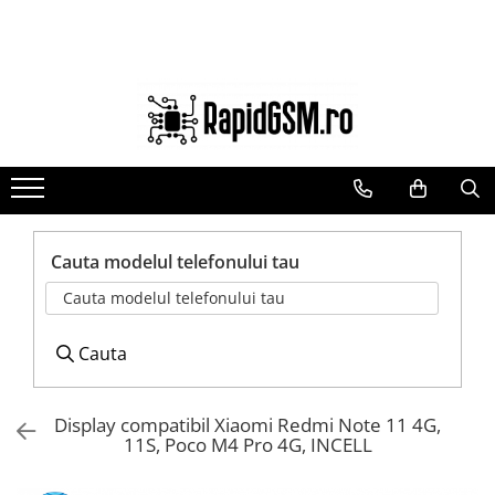
Ecrane Samsung
Accesorii
Componente GSM
seria A
Baterie externa
Acumulatori
seria J
Cabluri
Benzi flex si butoane
seria M
Casti
Camere si subansamble
seria N(note)
Folie protectie STICLA
Carcase si capace
seria S
Incarcatoare
Module si conectori incarcare
Cauta modelul telefonului tau
seria Y
Stocare
Suport SIM
Cauta modelul telefonului tau
tableta
Suport auto
Suruburi si adezivi
Touchscreen
Cauta
Display compatibil Xiaomi Redmi Note 11 4G,
11S, Poco M4 Pro 4G, INCELL