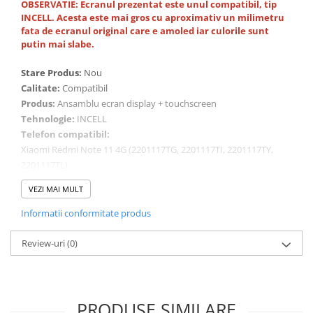
OBSERVATIE: Ecranul prezentat este unul compatibil, tip
INCELL
. Acesta este mai gros cu aproximativ un milimetru
fata de ecranul original care e amoled
iar culorile sunt
putin mai slabe.
Stare Produs:
Nou
Calitate:
Compatibil
Produs:
Ansamblu ecran display + touchscreen
Tehnologie:
INCELL
Telefon compatibil:
Xiaomi Redmi Note 11 4G (2201117TG, 2201117TI, 2201117TY,
2201117TL)
Xiaomi Redmi Note 11S (2201117SG, 2201117SI, 2201117SY,
VEZI MAI MULT
2201117SL)
Xiaomi Poco M4 Pro 4G (MZB0B5VIN, 2201117PI, 2201117PG)
Informatii conformitate produs
Review-uri
(0)
ATENTIE – CONDITII DE MONTAJ
Deconectati bateria inainte de conectarea sau
deconectarea oricarei componente.
Testati produsul inainte de montajul final, fara a indeparta foliile
PRODUSE SIMILARE
de protectie, sigiliile sau etichetele.