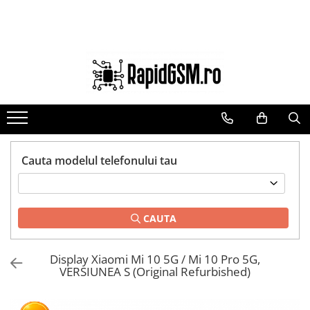
Toate Produsele
Ecrane Samsung
seria A
seria J
seria M
seria N(note)
Cauta modelul telefonului tau
seria S
seria Y
CAUTA
tableta
Ecrane iPhone
Display Xiaomi Mi 10 5G / Mi 10 Pro 5G,
Ecrane Huawei / Honor
VERSIUNEA S (Original Refurbished)
Ecrane Xiaomi / Redmi
Ecrane Motorola