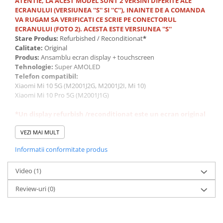
ATENTIE, LA ACEST MODEL SUNT 2 VERSINI DIFERITE ALE
ECRANULUI (VERSIUNEA ''S'' SI ''C''), INAINTE DE A COMANDA
VA RUGAM SA VERIFICATI CE SCRIE PE CONECTORUL
ECRANULUI (FOTO 2). ACESTA ESTE VERSIUNEA ''S''
Stare Produs:
Refurbished / Reconditionat
*
Calitate:
Original
Produs:
Ansamblu ecran display + touchscreen
Tehnologie:
Super AMOLED
Telefon compatibil:
Xiaomi Mi 10 5G (M2001J2G, M2001J2I, Mi 10)
Xiaomi Mi 10 Pro 5G (M2001J1G)
*Un display refurbish /reconditionat este un ecran original
folosit la care s-a deteriorat sticla externă (cea care
protejează display-ul). În procesul de refurbishing, doar
VEZI MAI MULT
sticla exterioară este înlocuită, păstrându-se
Informatii conformitate produs
componentele interne originale, cum ar fi touchscreen-ul
și display-ul propriu-zis (care oferă imaginea).
Video
(1)
În general, procesul implică folosirea unei sticle de calitate
Review-uri
(0)
înaltă pentru a menține performanțele și aspectul original.
După recondiționare, ecranul arată ca nou și funcționează
la fel de bine ca unul complet original, dar la un cost mai
redus comparativ cu un display nou integral.