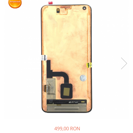
Ecrane Nokia
Ecrane Oppo / Realme
Ecrane Vivo
Ecrane ZTE
Ecrane Diverse
Accesorii
Baterie externa
Cabluri
Casti
Folie protectie STICLA
Incarcatoare
Stocare
Suport auto
Componente GSM
Acumulatori
499,00 RON
Benzi flex si butoane