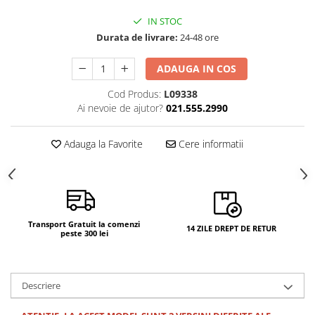
Camere si subansamble
IN STOC
Carcase si capace
Durata de livrare:
24-48 ore
Module si conectori incarcare
ADAUGA IN COS
Suport SIM
Cod Produs:
L09338
Suruburi si adezivi
Ai nevoie de ajutor?
021.555.2990
Touchscreen
Adauga la Favorite
Cere informatii
Piese din dezmembrari (SWAP)
Scule Service GSM
Transport Gratuit la comenzi
14 ZILE DREPT DE RETUR
peste 300 lei
Descriere