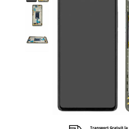
Ecrane Nokia
Ecrane Oppo / Realme
Ecrane Vivo
Ecrane ZTE
Ecrane Diverse
Accesorii
Baterie externa
Cabluri
Casti
Folie protectie STICLA
Incarcatoare
Stocare
Suport auto
Componente GSM
Acumulatori
Benzi flex si butoane
Transport Gratuit la