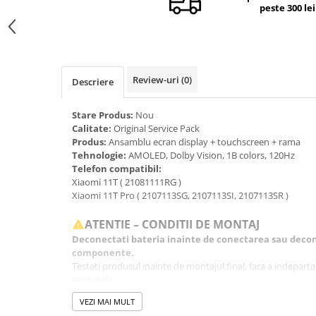
peste 300 lei
Camere si subansamble
Carcase si capace
Module si conectori incarcare
Suport SIM
Review-uri
(0)
Descriere
Suruburi si adezivi
Stare Produs:
Nou
Touchscreen
Calitate:
Original Service Pack
Produs:
Ansamblu ecran display + touchscreen + rama
Piese din dezmembrari (SWAP)
Tehnologie:
AMOLED, Dolby Vision, 1B colors, 120Hz
Scule Service GSM
Telefon compatibil:
Xiaomi 11T ( 21081111RG )
Xiaomi 11T Pro ( 2107113SG, 2107113SI, 2107113SR )
ATENTIE – CONDITII DE MONTAJ
Deconectati bateria inainte de conectarea sau decon
componente.
Testati produsul inainte de montajul final, fara a indeparta fo
etichetele.
Inlocuirea componentelor interne este un proces delicat si
VEZI MAI MULT
echipamente specifice domeniului reparatiilor GSM.