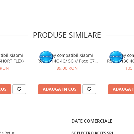
tat intr-un service GSM.
PRODUSE SIMILARE
tibil Xiaomi
Display compatibil Xiaomi
Display com
SHORT FLEX)
Redmi 14C 4G/ 5G // Poco C75
Redmi 13C 4G
4G/5G
 RON
89,00 RON
105
COS
ADAUGA IN COS
ADAUGA I
DATE COMERCIALE
de Retur
SC ELECTRO ACCES SRL