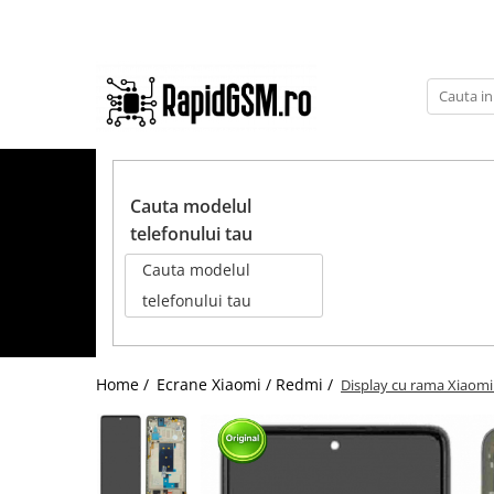
Toate Produsele
Ecrane Samsung
seria A
TOATE PRODUSELE
seria J
Cauta modelul
seria M
telefonului tau
seria N(note)
Cauta modelul
seria S
telefonului tau
seria Y
tableta
Home /
Ecrane Xiaomi / Redmi /
Display cu rama Xiaomi 1
Ecrane iPhone
Ecrane Huawei / Honor
Ecrane Xiaomi / Redmi
Ecrane Motorola