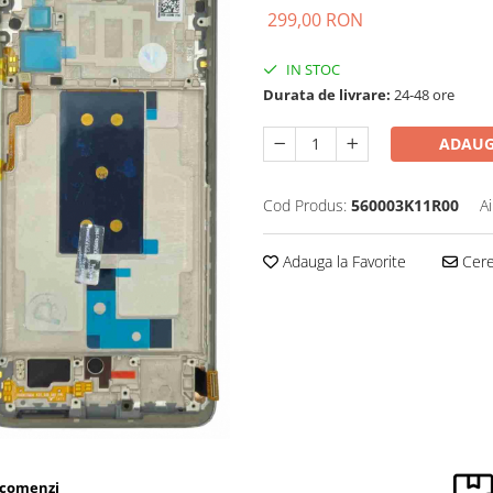
299,00 RON
IN STOC
Durata de livrare:
24-48 ore
ADAUG
Cod Produs:
560003K11R00
A
Adauga la Favorite
Cere 
 comenzi