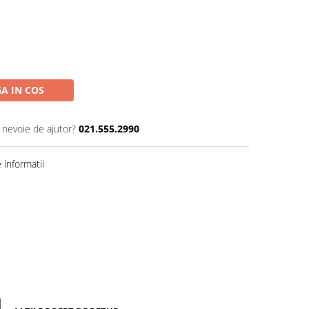
A IN COS
i nevoie de ajutor?
021.555.2990
informatii