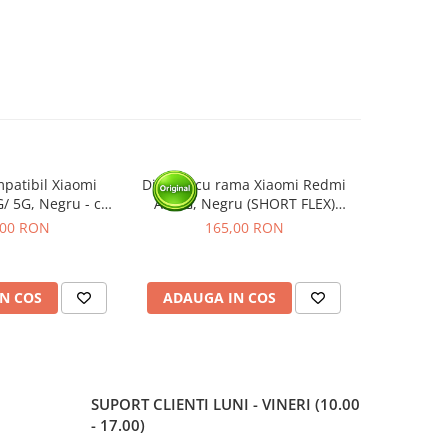
patibil Xiaomi
Display cu rama Xiaomi Redmi
Display 
/ 5G, Negru - cu
A5 4G, Negru (SHORT FLEX)
Redmi 15C 
Rama
(Original Service Pack)
4G 
,00 RON
165,00 RON
1
N COS
ADAUGA IN COS
ADAUG
SUPORT CLIENTI
LUNI - VINERI (10.00
- 17.00)