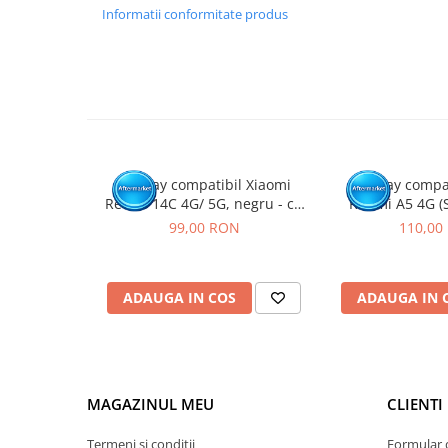
Se recomanda montajul intr-un service specializat.
Informatii conformitate produs
GARANTIE
Garantia se ofera doar in cazul in care produsul a fost mon
Click aici pentru mai multe informatii
Display compatibil Xiaomi
Display compa
Redmi 14C 4G/ 5G, negru - cu
Redmi A5 4G (
Rama
99,00 RON
110,00
ADAUGA IN COS
ADAUGA IN 
MAGAZINUL MEU
CLIENTI
Termeni si conditii
Formular 