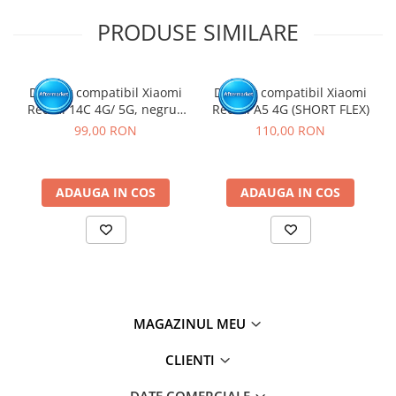
Testati produsul inainte de montajul final, fara a indeparta foliile
PRODUSE SIMILARE
de protectie, sigiliile sau etichetele.
Inlocuirea componentelor interne este un proces delicat si
necesita cunostinte si echipamente specifice domeniului
reparatiilor GSM.
Display compatibil Xiaomi
Display compatibil Xiaomi
Se recomanda montajul intr-un service specializat.
Redmi 14C 4G/ 5G, negru -
Redmi A5 4G (SHORT FLEX)
cu Rama
GARANTIE
99,00 RON
110,00 RON
Garantia se ofera doar in cazul in care produsul a fost montat
intr-un service GSM.
Click aici pentru mai multe informatii
ADAUGA IN COS
ADAUGA IN COS
MAGAZINUL MEU
CLIENTI
DATE COMERCIALE