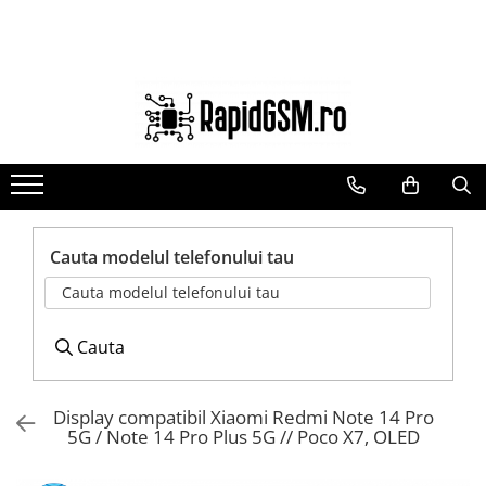
Ecrane Samsung
Accesorii
Componente GSM
seria A
Baterie externa
Acumulatori
seria J
Cabluri
Benzi flex si butoane
seria M
Casti
Camere si subansamble
seria N(note)
Folie protectie STICLA
Carcase si capace
seria S
Incarcatoare
Module si conectori incarcare
Cauta modelul telefonului tau
seria Y
Stocare
Suport SIM
Cauta modelul telefonului tau
tableta
Suport auto
Suruburi si adezivi
Touchscreen
Cauta
Display compatibil Xiaomi Redmi Note 14 Pro
5G / Note 14 Pro Plus 5G // Poco X7, OLED