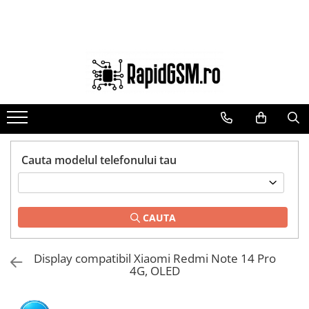
Toate Produsele
Ecrane Samsung
seria A
seria J
seria M
seria N(note)
Cauta modelul telefonului tau
seria S
seria Y
CAUTA
tableta
Ecrane iPhone
Display compatibil Xiaomi Redmi Note 14 Pro
Ecrane Huawei / Honor
4G, OLED
Ecrane Xiaomi / Redmi
Ecrane Motorola