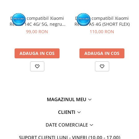
Display compatibil Xiaomi
Display compatibil Xiaomi
Redmi 14C 4G/ 5G, negru -
Redmi A5 4G (SHORT FLEX)
cu Rama
99,00 RON
110,00 RON
ADAUGA IN COS
ADAUGA IN COS
MAGAZINUL MEU
CLIENTI
DATE COMERCIALE
SUPORT CLIENTI
LUNI - VINERI (10.00 - 17.00)