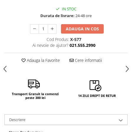
Camere si subansamble
IN STOC
Carcase si capace
Durata de livrare:
24-48 ore
Module si conectori incarcare
ADAUGA IN COS
Suport SIM
Cod Produs:
X-577
Suruburi si adezivi
Ai nevoie de ajutor?
021.555.2990
Touchscreen
Adauga la Favorite
Cere informatii
Piese din dezmembrari (SWAP)
Scule Service GSM
Transport Gratuit la comenzi
14 ZILE DREPT DE RETUR
peste 300 lei
Descriere