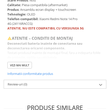
Stare Produs:
Nou
Calitate:
Piesa compatibila (aftermarket)
Produs:
Ansamblu ecran display + touchscreen
Tehnologie:
OLED
Telefon compatibil:
Xiaomi Redmi Note 14 Pro
4G (24116RACCG)
ATENTIE, NU ESTE COMPATIBIL CU VERSIUNEA 5G
ATENTIE – CONDITII DE MONTAJ
Deconectati bateria inainte de conectarea sau
deconectarea oricarei componente.
Testati produsul inainte de montajul final, fara a indeparta foliile
de protectie, sigiliile sau etichetele.
Inlocuirea componentelor interne este un proces delicat si
VEZI MAI MULT
necesita cunostinte si echipamente specifice domeniului
reparatiilor GSM.
Informatii conformitate produs
Se recomanda montajul intr-un service specializat.
Review-uri
(0)
GARANTIE
Garantia se ofera doar in cazul in care produsul a fost montat
intr-un service GSM.
Click aici pentru mai multe informatii
PRODUSE SIMILARE