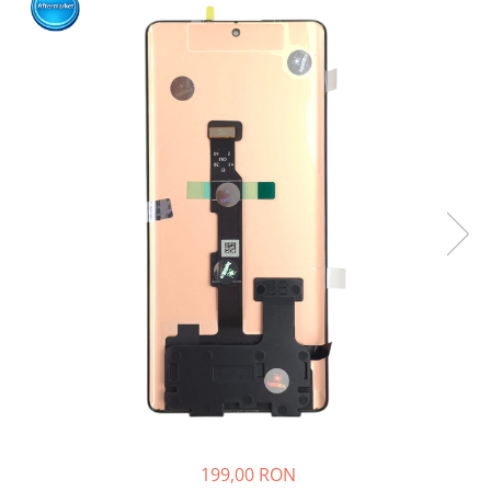
Ecrane Nokia
Ecrane Oppo / Realme
Ecrane Vivo
Ecrane ZTE
Ecrane Diverse
Accesorii
Baterie externa
Cabluri
Casti
Folie protectie STICLA
Incarcatoare
Stocare
Suport auto
Componente GSM
Acumulatori
199,00 RON
Benzi flex si butoane