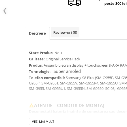
peste 300 lei
Camere si subansamble
Carcase si capace
Module si conectori incarcare
Suport SIM
Review-uri
(0)
Descriere
Suruburi si adezivi
Touchscreen
Stare Produs:
Nou
Piese din dezmembrari (SWAP)
Calitate:
Original Service Pack
Produs:
Ansamblu ecran display + touchscreen (FARA RA
Scule Service GSM
Super amoled
Tehnologie :
Telefon compatibil:
Samsung S8 Plus (SM-G955F, SM-G9
G955P, SM-G955T, SM-G955V, SM-G955R4, SM-G955U, SM-
SM-G955, SM-G955U1, SM-G955N, SM-G9550, SC-03J, G955F
ATENTIE – CONDITII DE MONTAJ
Deconectati bateria inainte de conectarea sau decon
componente.
VEZI MAI MULT
Testati produsul inainte de montajul final, fara a indeparta fo