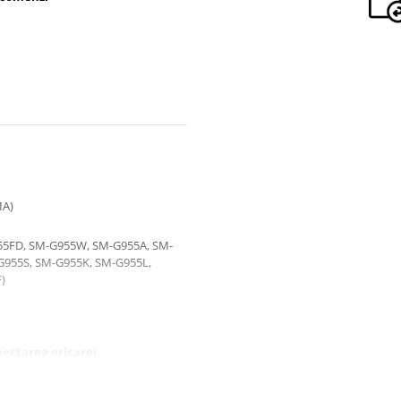
MA)
55FD, SM-G955W, SM-G955A, SM-
G955S, SM-G955K, SM-G955L,
)
ectarea oricarei
liile de protectie, sigiliile sau