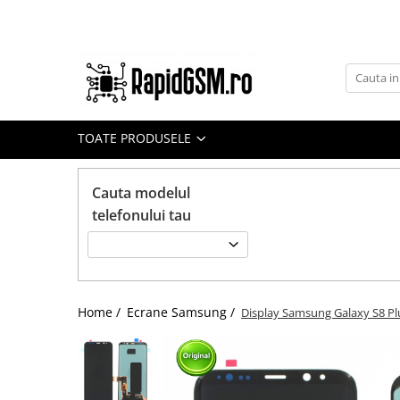
Toate Produsele
Ecrane Samsung
seria A
TOATE PRODUSELE
seria J
seria M
Cauta modelul
seria N(note)
telefonului tau
seria S
seria Y
tableta
Home /
Ecrane Samsung /
Display Samsung Galaxy S8 Plu
Ecrane iPhone
Ecrane Huawei / Honor
Ecrane Xiaomi / Redmi
Ecrane Motorola