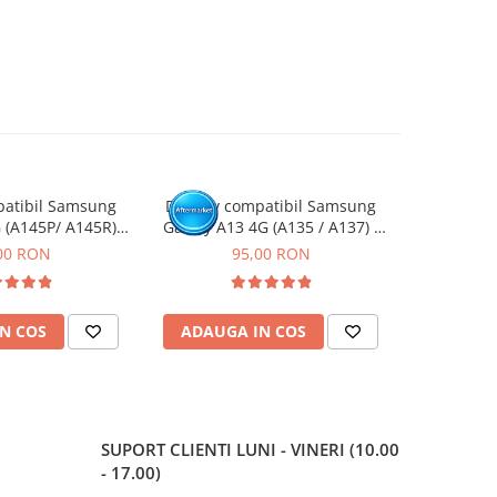
patibil Samsung
Display compatibil Samsung
Display
 (A145P/ A145R) -
Galaxy A13 4G (A135 / A137) -
Galaxy A15 
 Rama
cu Rama
Negru, (Or
00 RON
95,00 RON
1
N COS
ADAUGA IN COS
ADAUG
SUPORT CLIENTI
LUNI - VINERI (10.00
- 17.00)