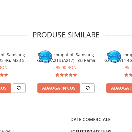
 necesita cunostinte si
PRODUSE SIMILARE
tat intr-un service GSM.
ibil Samsung
Display compatibil Samsung
Display com
23 4G, M23 5G,
Galaxy A21S (A217) - cu Rama
Galaxy A14 4G
A135 / A235 /
cu
 RON
95,00 RON
95,
M336 )
COS
ADAUGA IN COS
ADAUGA I
DATE COMERCIALE
de Retur
SC ELECTRO ACCES SRL