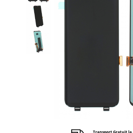
Ecrane Nokia
Ecrane Oppo / Realme
Ecrane Vivo
Ecrane ZTE
Ecrane Diverse
Accesorii
Baterie externa
Cabluri
Casti
Folie protectie STICLA
Incarcatoare
Stocare
Suport auto
Componente GSM
Acumulatori
Benzi flex si butoane
Transport Gratuit la