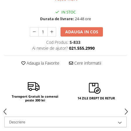
Camere si subansamble
IN STOC
Carcase si capace
Durata de livrare:
24-48 ore
Module si conectori incarcare
ADAUGA IN COS
Suport SIM
Suruburi si adezivi
Cod Produs:
S-833
Ai nevoie de ajutor?
021.555.2990
Touchscreen
Piese din dezmembrari (SWAP)
Adauga la Favorite
Cere informatii
Scule Service GSM
Transport Gratuit la comenzi
14 ZILE DREPT DE RETUR
peste 300 lei
Descriere