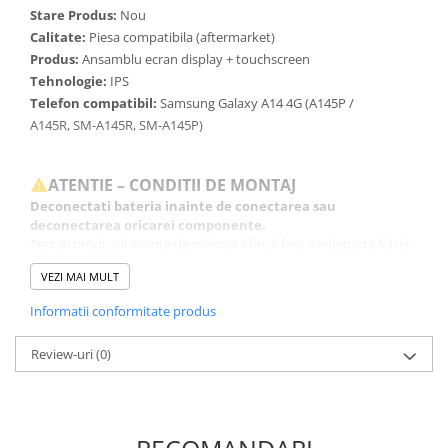
Stare Produs:
Nou
Calitate:
Piesa compatibila (aftermarket)
Produs:
Ansamblu ecran display + touchscreen
Tehnologie:
IPS
Telefon compatibil:
Samsung Galaxy A14 4G (A145P /
A145R,
SM-
A145R
, SM-A145P)
ATENTIE – CONDITII DE MONTAJ
Deconectati bateria inainte de conectarea sau
deconectarea oricarei componente.
Testati produsul inainte de montajul final, fara a indeparta foliile
de protectie, sigiliile sau etichetele.
VEZI MAI MULT
Inlocuirea componentelor interne este un proces delicat si
necesita cunostinte si echipamente specifice domeniului
Informatii conformitate produs
reparatiilor GSM.
Se recomanda montajul intr-un service specializat.
Review-uri
(0)
GARANTIE
Garantia se ofera doar in cazul in care produsul a fost montat
intr-un service GSM.
Click aici pentru mai multe informatii