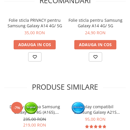
RECOMANDARI
Folie sticla PRIVACY pentru
Folie sticla pentru Samsung
Samsung Galaxy A14 4G/ 5G
Galaxy A14 4G/ 5G
35,00 RON
24,90 RON
ADAUGA IN COS
ADAUGA IN COS
PRODUSE SIMILARE
Display cu rama Samsung
Display compatibil
-7%
Galaxy A16 4G (A165),
Samsung Galaxy A21S
Negru (Original Service
(A217) - cu Rama
235,00 RON
95,00 RON
Pack)
219,00 RON