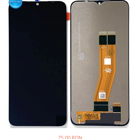
Ecrane Nokia
Ecrane Oppo / Realme
Ecrane Vivo
Ecrane ZTE
Ecrane Diverse
Accesorii
Baterie externa
Cabluri
Casti
Folie protectie STICLA
Incarcatoare
Stocare
Suport auto
Componente GSM
Acumulatori
Benzi flex si butoane
75,00 RON