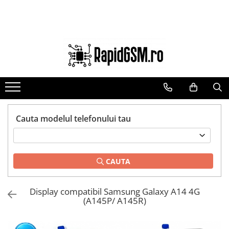
Toate Produsele
Ecrane Samsung
seria A
seria J
seria M
seria N(note)
Cauta modelul telefonului tau
seria S
seria Y
CAUTA
tableta
Ecrane iPhone
Display compatibil Samsung Galaxy A14 4G
Ecrane Huawei / Honor
(A145P/ A145R)
Ecrane Xiaomi / Redmi
Ecrane Motorola