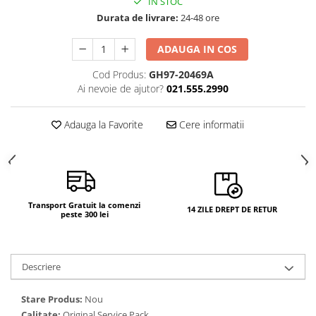
IN STOC
Camere si subansamble
Durata de livrare:
24-48 ore
Carcase si capace
ADAUGA IN COS
Module si conectori incarcare
Cod Produs:
GH97-20469A
Suport SIM
Ai nevoie de ajutor?
021.555.2990
Suruburi si adezivi
Touchscreen
Adauga la Favorite
Cere informatii
Piese din dezmembrari (SWAP)
Scule Service GSM
Transport Gratuit la comenzi
14 ZILE DREPT DE RETUR
peste 300 lei
Descriere
Stare Produs:
Nou
Calitate:
Original Service Pack