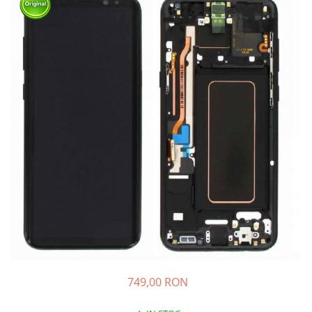
Ecrane Nokia
Ecrane Oppo / Realme
Ecrane Vivo
Ecrane ZTE
Ecrane Diverse
Accesorii
Baterie externa
Cabluri
Casti
Folie protectie STICLA
Incarcatoare
Stocare
Suport auto
Componente GSM
749,00 RON
Acumulatori
Benzi flex si butoane