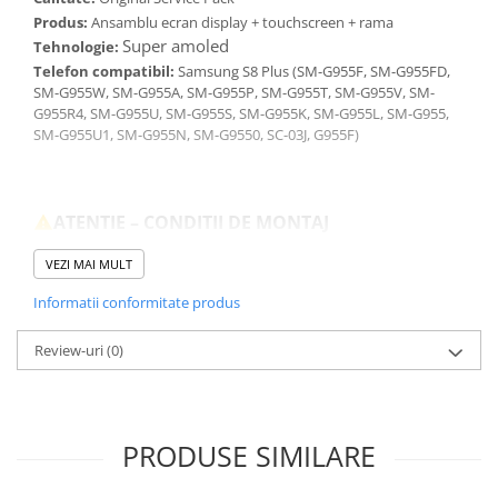
Produs:
Ansamblu ecran display + touchscreen + rama
Super amoled
Tehnologie:
Telefon compatibil:
Samsung S8 Plus (
SM-G955F, SM-G955FD,
SM-G955W, SM-G955A, SM-G955P, SM-G955T, SM-G955V, SM-
G955R4, SM-G955U, SM-G955S, SM-G955K, SM-G955L, SM-G955,
SM-G955U1, SM-G955N, SM-G9550, SC-03J, G955F)
ATENTIE – CONDITII DE MONTAJ
Deconectati bateria inainte de conectarea sau
VEZI MAI MULT
deconectarea oricarei componente.
Testati produsul inainte de montajul final, fara a indeparta foliile
Informatii conformitate produs
de protectie, sigiliile sau etichetele.
Inlocuirea componentelor interne este un proces delicat si
Review-uri
(0)
necesita cunostinte si echipamente specifice domeniului
reparatiilor GSM.
Se recomanda montajul intr-un service specializat.
GARANTIE
PRODUSE SIMILARE
Garantia se ofera doar in cazul in care produsul a fost montat
intr-un service GSM.