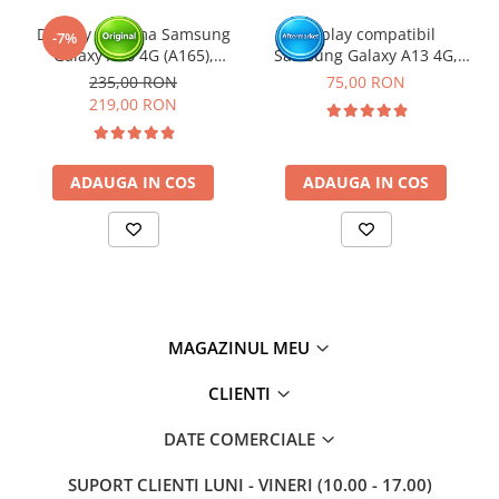
Click aici pentru mai multe informatii
Display cu rama Samsung
Display compatibil
-7%
Galaxy A16 4G (A165),
Samsung Galaxy A13 4G,
Negru (Original Service
A23 4G, M23 5G, M33 5G
235,00 RON
75,00 RON
Pack)
(A137 / A135 / A235 / M236 /
219,00 RON
M336 )
ADAUGA IN COS
ADAUGA IN COS
MAGAZINUL MEU
CLIENTI
DATE COMERCIALE
SUPORT CLIENTI
LUNI - VINERI (10.00 - 17.00)