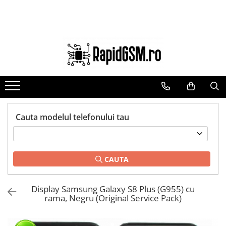
Toate Produsele
Ecrane Samsung
seria A
seria J
seria M
seria N(note)
Cauta modelul telefonului tau
seria S
seria Y
CAUTA
tableta
Ecrane iPhone
Display Samsung Galaxy S8 Plus (G955) cu
Ecrane Huawei / Honor
rama, Negru (Original Service Pack)
Ecrane Xiaomi / Redmi
Ecrane Motorola