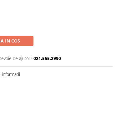
A IN COS
nevoie de ajutor?
021.555.2990
informatii