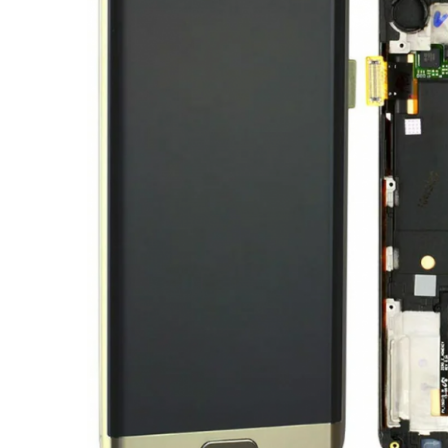
Ecrane Nokia
Ecrane Oppo / Realme
Ecrane Vivo
Ecrane ZTE
Ecrane Diverse
Accesorii
Baterie externa
Cabluri
Casti
Folie protectie STICLA
Incarcatoare
Stocare
Suport auto
Componente GSM
Acumulatori
Benzi flex si butoane