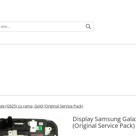
e (G925) cu rama, Gold (Original Service Pack)
Display Samsung Galax
(Original Service Pack)