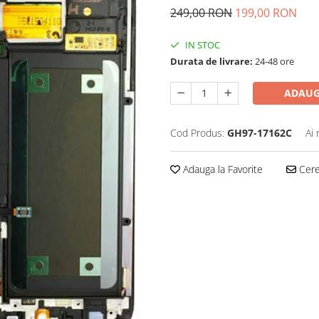
249,00 RON
199,00 RON
IN STOC
Durata de livrare:
24-48 ore
ADAUG
Cod Produs:
GH97-17162C
Ai 
Adauga la Favorite
Cere 