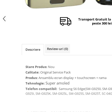
Camere si subansamble
Carcase si capace
Transport Gratuit la
Module si conectori incarcare
peste 300 lei
Suport SIM
Suruburi si adezivi
Touchscreen
Review-uri
(0)
Descriere
Piese din dezmembrari (SWAP)
Scule Service GSM
Stare Produs:
Nou
Calitate:
Original Service Pack
Produs:
Ansamblu ecran display + touchscreen + rama
Super amoled
Tehnologie:
Telefon compatibil:
Samsung S6 Edge(
SM-G9250, SM-G9
G925I, SM-G925K, SM-G925L, SM-G925S, SM-G925T, SC-04G