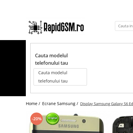
Toate Produsele
Ecrane Samsung
seria A
TOATE PRODUSELE
seria J
Cauta modelul
seria M
telefonului tau
seria N(note)
Cauta modelul
seria S
telefonului tau
seria Y
tableta
Home /
Ecrane Samsung /
Display Samsung Galaxy S6 Edg
Ecrane iPhone
Ecrane Huawei / Honor
-20%
Ecrane Xiaomi / Redmi
Ecrane Motorola