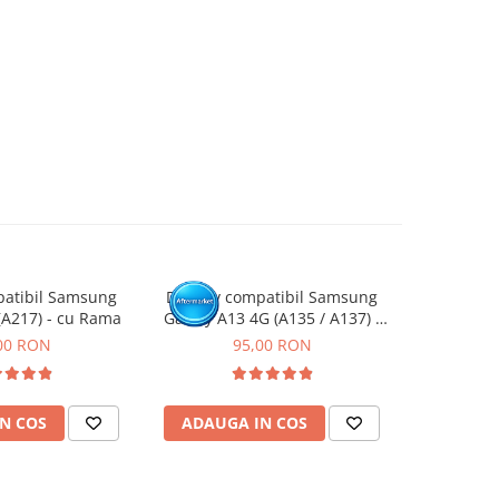
patibil Samsung
Display compatibil Samsung
Display 
(A217) - cu Rama
Galaxy A13 4G (A135 / A137) -
Galaxy A16
cu Rama
00 RON
95,00 RON
1
N COS
ADAUGA IN COS
ADAUG