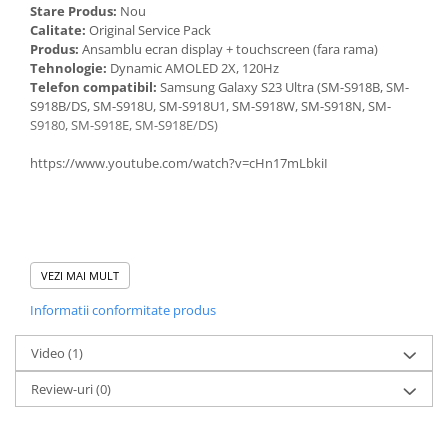
Stare Produs:
Nou
Calitate:
Original Service Pack
Produs:
Ansamblu ecran display + touchscreen (fara rama)
Tehnologie:
Dynamic AMOLED 2X, 120Hz
Telefon compatibil:
Samsung Galaxy S23 Ultra (SM-S918B, SM-
S918B/DS, SM-S918U, SM-S918U1, SM-S918W, SM-S918N, SM-
S9180, SM-S918E, SM-S918E/DS)
https://www.youtube.com/watch?v=cHn17mLbkiI
VEZI MAI MULT
Informatii conformitate produs
ATENTIE – CONDITII DE MONTAJ
Video
(1)
Deconectati bateria inainte de conectarea sau
deconectarea oricarei componente.
Review-uri
(0)
Testati produsul inainte de montajul final, fara a indeparta foliile
de protectie, sigiliile sau etichetele.
Inlocuirea componentelor interne este un proces delicat si