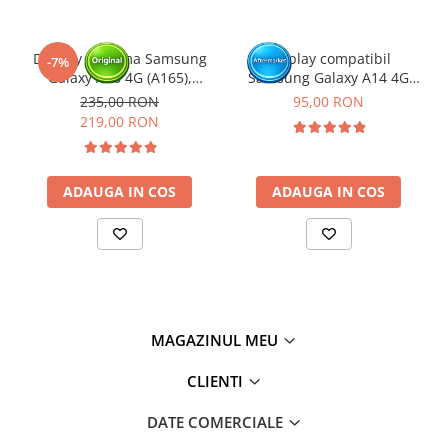
Display cu rama Samsung
Display compatibil
-7%
Galaxy A16 4G (A165),
Samsung Galaxy A14 4G
Negru (Original Service
(A145P/ A145R) - cu Rama
235,00 RON
95,00 RON
Pack)
219,00 RON
ADAUGA IN COS
ADAUGA IN COS
MAGAZINUL MEU
CLIENTI
DATE COMERCIALE