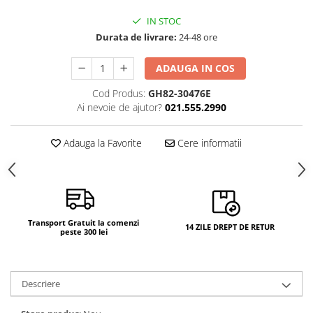
Camere si subansamble
IN STOC
Carcase si capace
Durata de livrare:
24-48 ore
Module si conectori incarcare
ADAUGA IN COS
Suport SIM
Cod Produs:
GH82-30476E
Suruburi si adezivi
Ai nevoie de ajutor?
021.555.2990
Touchscreen
Adauga la Favorite
Cere informatii
Piese din dezmembrari (SWAP)
Scule Service GSM
Transport Gratuit la comenzi
14 ZILE DREPT DE RETUR
peste 300 lei
Descriere