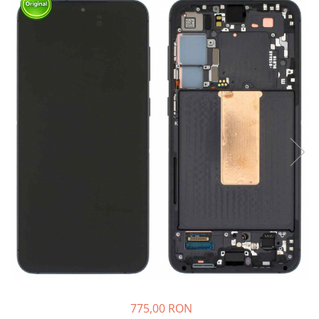
Ecrane Nokia
Ecrane Oppo / Realme
Ecrane Vivo
Ecrane ZTE
Ecrane Diverse
Accesorii
Baterie externa
Cabluri
Casti
Folie protectie STICLA
Incarcatoare
Stocare
Suport auto
Componente GSM
Acumulatori
775,00 RON
Benzi flex si butoane