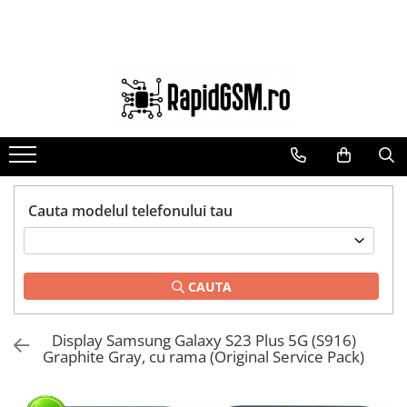
Toate Produsele
Ecrane Samsung
seria A
seria J
seria M
seria N(note)
Cauta modelul telefonului tau
seria S
seria Y
CAUTA
tableta
Ecrane iPhone
Display Samsung Galaxy S23 Plus 5G (S916)
Ecrane Huawei / Honor
Graphite Gray, cu rama (Original Service Pack)
Ecrane Xiaomi / Redmi
Ecrane Motorola