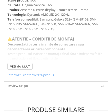
Stare produs
: Nou
Calitate
: Original Service Pack
Produs
: Ansamblu ecran display + touchscreen + rama
Tehnologie
: Dynamic AMOLED 2X, 120Hz
Telefon compatibil
: Samsung Galaxy S23+ (SM-S916B, SM-
S916B/DS, SM-S916U, SM-S916U1, SM-S916W, SM-S916N, SM-
S9160, SM-S916E, SM-S916E/DS)
ATENTIE – CONDITII DE MONTAJ
Deconectati bateria inainte de conectarea sau
deconectarea oricarei componente.
Testati produsul inainte de montajul final, fara a indeparta foliile
de protectie, sigiliile sau etichetele.
Inlocuirea componentelor interne este un proces delicat si
VEZI MAI MULT
necesita cunostinte si echipamente specifice domeniului
reparatiilor GSM.
Informatii conformitate produs
Se recomanda montajul intr-un service specializat.
Review-uri
(0)
GARANTIE
Garantia se ofera doar in cazul in care produsul a fost montat
intr-un service GSM.
Click aici pentru mai multe informatii
PRODUSE SIMILARE