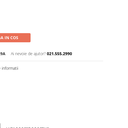
A IN COS
89A
Ai nevoie de ajutor?
021.555.2990
informatii