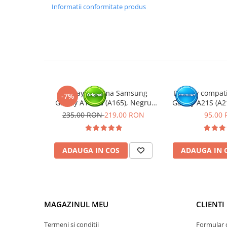
Informatii conformitate produs
GARANTIE
Garantia se ofera doar in cazul in care produsul a fost mon
Click aici pentru mai multe informatii
Display cu rama Samsung
Display compat
-7%
Galaxy A16 4G (A165), Negru
Galaxy A21S (A2
(Original Service Pack)
235,00 RON
219,00 RON
95,00
ADAUGA IN COS
ADAUGA IN 
MAGAZINUL MEU
CLIENTI
Termeni si conditii
Formular 