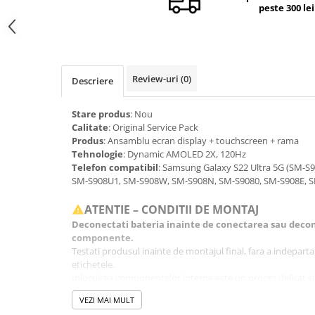
peste 300 lei
Camere si subansamble
Carcase si capace
Module si conectori incarcare
Suport SIM
Review-uri
(0)
Descriere
Suruburi si adezivi
Stare produs
: Nou
Touchscreen
Calitate
: Original Service Pack
Produs
: Ansamblu ecran display + touchscreen + rama
Piese din dezmembrari (SWAP)
Tehnologie
: Dynamic AMOLED 2X, 120Hz
Scule Service GSM
Telefon compatibil
: Samsung Galaxy S22 Ultra 5G (SM-S
SM-S908U1, SM-S908W, SM-S908N, SM-S9080, SM-S908E, 
ATENTIE – CONDITII DE MONTAJ
Deconectati bateria inainte de conectarea sau decon
componente.
Testati produsul inainte de montajul final, fara a indeparta fo
etichetele.
Inlocuirea componentelor interne este un proces delicat si
echipamente specifice domeniului reparatiilor GSM.
VEZI MAI MULT
Se recomanda montajul intr-un service specializat.