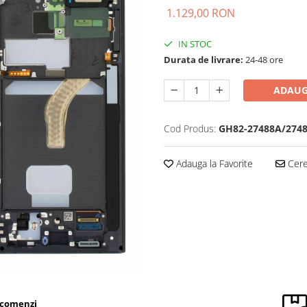
1.129,00 RON
IN STOC
Durata de livrare:
24-48 ore
ADAUG
Cod Produs:
GH82-27488A/274
Adauga la Favorite
Cere 
 comenzi