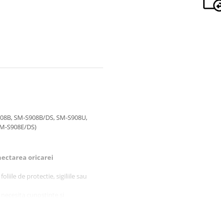
908B, SM-S908B/DS, SM-S908U,
SM-S908E/DS)
ectarea oricarei
liile de protectie, sigiliile sau
 necesita cunostinte si