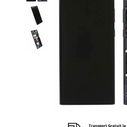
Ecrane Nokia
Ecrane Oppo / Realme
Ecrane Vivo
Ecrane ZTE
Ecrane Diverse
Accesorii
Baterie externa
Cabluri
Casti
Folie protectie STICLA
Incarcatoare
Stocare
Suport auto
Componente GSM
Acumulatori
Benzi flex si butoane
Transport Gratuit la