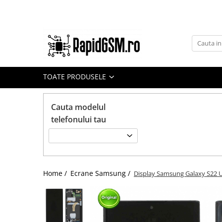
Toate Produsele
Ecrane Samsung
seria A
TOATE PRODUSELE
seria J
seria M
Cauta modelul
seria N(note)
telefonului tau
seria S
seria Y
tableta
Home /
Ecrane Samsung /
Display Samsung Galaxy S22 Ul
Ecrane iPhone
Ecrane Huawei / Honor
Ecrane Xiaomi / Redmi
Ecrane Motorola