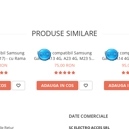
tat intr-un service GSM.
PRODUSE SIMILARE
ibil Samsung
Display compatibil Samsung
Display com
17) - cu Rama
Galaxy A13 4G, A23 4G, M23 5G,
Galaxy A14 4G
M33 5G (A137 / A135 / A235 /
cu
 RON
75,00 RON
95,
M236 / M336 )
COS
ADAUGA IN COS
ADAUGA I
DATE COMERCIALE
de Retur
SC ELECTRO ACCES SRL