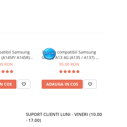
patibil Samsung
Display compatibil Samsung
Display
 (A145P/ A145R) -
Galaxy A13 4G (A135 / A137) -
Galaxy A15 
 Rama
cu Rama
Negru, (Or
00 RON
95,00 RON
1
N COS
ADAUGA IN COS
ADAUG
SUPORT CLIENTI
LUNI - VINERI (10.00
- 17.00)