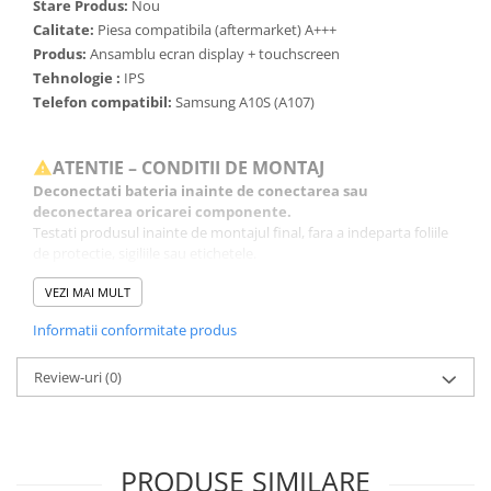
Stare Produs:
Nou
Calitate:
Piesa compatibila (aftermarket)
A+++
Produs:
Ansamblu ecran display + touchscreen
Tehnologie :
IPS
Telefon compatibil:
Samsung A10S (A107)
ATENTIE – CONDITII DE MONTAJ
Deconectati bateria inainte de conectarea sau
deconectarea oricarei componente.
Testati produsul inainte de montajul final, fara a indeparta foliile
de protectie, sigiliile sau etichetele.
Inlocuirea componentelor interne este un proces delicat si
VEZI MAI MULT
necesita cunostinte si echipamente specifice domeniului
reparatiilor GSM.
Informatii conformitate produs
Se recomanda montajul intr-un service specializat.
Review-uri
(0)
GARANTIE
Garantia se ofera doar in cazul in care produsul a fost montat
intr-un service GSM.
Click aici pentru mai multe informatii
PRODUSE SIMILARE