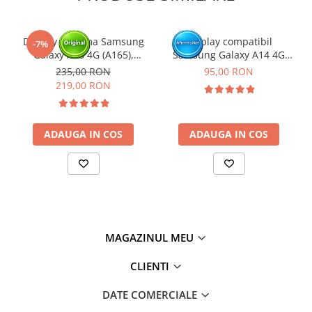
Display cu rama Samsung
Display compatibil
-7%
Galaxy A16 4G (A165),
Samsung Galaxy A14 4G
Negru (Original Service
(A145P/ A145R) - cu Rama
235,00 RON
95,00 RON
Pack)
219,00 RON
ADAUGA IN COS
ADAUGA IN COS
MAGAZINUL MEU
CLIENTI
DATE COMERCIALE