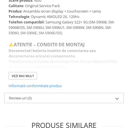
Stare produs
: Nou
Calitate
: Original Service Pack
Produs
: Ansamblu ecran display + touchscreen + rama
Tehnologie
: Dynamic AMOLED 2X, 120Hz
Telefon compatibil
: Samsung Galaxy S22+ 5G (SM-S906B, SM-
S906B/DS, SM-S906U, SM-S906U1, SM-S906W, SM-S906N, SM-
S9060, SM-S906E, SM-S906E/DS)
ATENTIE – CONDITII DE MONTAJ
Deconectati bateria inainte de conectarea sau
deconectarea oricarei componente.
Testati produsul inainte de montajul final, fara a indeparta foliile
de protectie, sigiliile sau etichetele.
Inlocuirea componentelor interne este un proces delicat si
VEZI MAI MULT
necesita cunostinte si echipamente specifice domeniului
reparatiilor GSM.
Informatii conformitate produs
Se recomanda montajul intr-un service specializat.
Review-uri
(0)
GARANTIE
Garantia se ofera doar in cazul in care produsul a fost montat
intr-un service GSM.
Click aici pentru mai multe informatii
PRODUSE SIMILARE