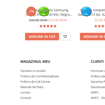
Display cu rama Samsung
Display compat
-7%
Galaxy A16 4G (A165), Negru
Galaxy A13 4G, A
(Original Service Pack)
M33 5G (A137 / 
235,00 RON
219,00 RON
75,00
M236 / 
ADAUGA IN COS
ADAUGA IN 
MAGAZINUL MEU
CLIENTI
Termeni si conditii
Formular 
Politica de Confidentialitate
Politica d
Politica de Call Center
Garantia 
Metode de Plata
Solutionare
Livrare
ANPC
Contact
ANPC - SA