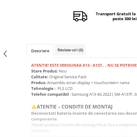
Camere si subansamble
Transport Gratuit la
Carcase si capace
peste 300 lei
Module si conectori incarcare
Suport SIM
Suruburi si adezivi
Review-uri
(0)
Descriere
Touchscreen
Piese din dezmembrari (SWAP)
ATENTIE! ESTE VERSIUNEA
A13 - A137.. , NU SE POTRIVE
Scule Service GSM
Stare Produs:
Nou
Calitate:
Original Service Pack
Produs:
Ansamblu ecran display + touchscreen+ rama
Tehnologie :
PLS LCD
Telefon compatibil
: Samsung A13 4G 2022 (
SM-A137F, S
ATENTIE – CONDITII DE MONTAJ
Deconectati bateria inainte de conectarea sau decon
componente.
Testati produsul inainte de montajul final, fara a indeparta fo
etichetele.
Inlocuirea componentelor interne este un proces delicat si