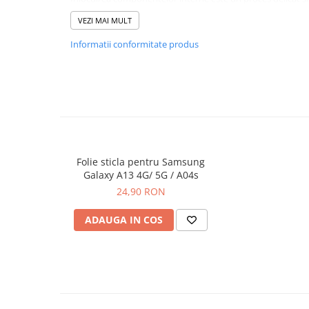
echipamente specifice domeniului reparatiilor GSM.
VEZI MAI MULT
Se recomanda montajul intr-un service specializat.
Informatii conformitate produs
GARANTIE
Garantia se ofera doar in cazul in care produsul a fost mon
Click aici pentru mai multe informatii
Folie sticla pentru Samsung
Galaxy A13 4G/ 5G / A04s
24,90 RON
ADAUGA IN COS