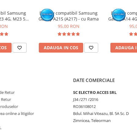
ibil Samsung
Display compatibil Samsung
Display com
23 4G, M23 5G,
Galaxy A21S (A217) - cu Rama
Galaxy A14 4G
A135 / A235 /
cu
 RON
95,00 RON
95,
M336 )
COS
ADAUGA IN COS
ADAUGA I
DATE COMERCIALE
de Retur
SC ELECTRO ACCES SRL
e Retur
J34 /271 /2016
Produselor
RO36108012
a online a litigiilor
Bdul. Mihai Viteazu, Bl. 5A Sc. D
Zimnicea, Teleorman
L