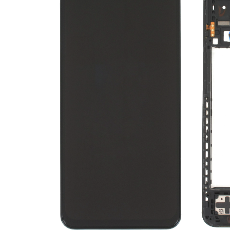
Ecrane Nokia
Ecrane Oppo / Realme
Ecrane Vivo
Ecrane ZTE
Ecrane Diverse
Accesorii
Baterie externa
Cabluri
Casti
Folie protectie STICLA
Incarcatoare
Stocare
Suport auto
Componente GSM
Acumulatori
Benzi flex si butoane