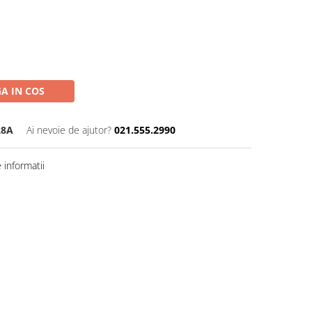
A IN COS
28A
Ai nevoie de ajutor?
021.555.2990
informatii