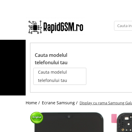
Toate Produsele
Ecrane Samsung
seria A
TOATE PRODUSELE
seria J
Cauta modelul
seria M
telefonului tau
seria N(note)
Cauta modelul
seria S
telefonului tau
seria Y
tableta
Home /
Ecrane Samsung /
Display cu rama Samsung Galax
Ecrane iPhone
Ecrane Huawei / Honor
Ecrane Xiaomi / Redmi
Ecrane Motorola