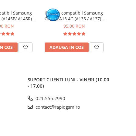
patibil Samsung
Display compatibil Samsung
Display
 (A145P/ A145R) -
Galaxy A13 4G (A135 / A137) -
Galaxy A15 
 Rama
cu Rama
Negru, (Or
00 RON
95,00 RON
1
N COS
ADAUGA IN COS
ADAUG
SUPORT CLIENTI
LUNI - VINERI (10.00
- 17.00)
021.555.2990
contact@rapidgsm.ro