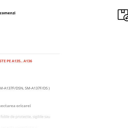
 comenzi
STE PE A135.. A136
M-A137F/DSN, SM-A137F/DS )
ectarea oricarei
liile de protectie, sigiliile sau
 necesita cunostinte si