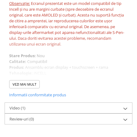
Observație:
Ecranul prezentat este un model compatibil de tip
Incell și nu are margini curbate (spre deosebire de ecranul
original, care este AMOLED și curbat). Acesta nu suportă funcția
de citire a amprentei, iar reproducerea culorilor este ușor
inferioară comparativ cu ecranul original. De asemenea, pe
display-urile aftermarket pot aparea nefunctionalitati ale S-Pen-
ului. Daca doriti evitarea acestei probleme, recomandam
utilizarea unui ecran original.
Stare Produs:
Nou
Calitate:
Compatibil
Produs:
Ansamblu ecran display + touchscreen + rama
Tehnologie:
iNCELL
Telefon compatibil:
Samsung Galaxy Note10 (SM-N970F, SM-
N970F/DS, SM-N970U, SM-N970U1, SM-N9700, SM-N970W, SM-
VEZI MAI MULT
N9700, SM-N970N, SM-N970X)
Informatii conformitate produs
https://www.youtube.com/watch?v=NHcjte45nek
Video
(1)
Review-uri
(0)