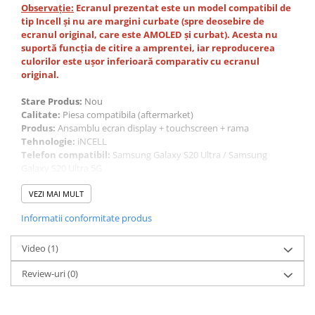
Observație:
Ecranul prezentat este un model compatibil de
tip Incell și nu are margini curbate (spre deosebire de
ecranul original, care este AMOLED și curbat). Acesta nu
suportă funcția de citire a amprentei, iar reproducerea
culorilor este ușor inferioară comparativ cu ecranul
original.
Stare Produs:
Nou
Calitate:
Piesa compatibila (aftermarket)
Produs:
Ansamblu ecran display + touchscreen + rama
Tehnologie:
iNCELL
Telefon compatibil:
Samsung Galaxy S20 Ultra / Samsung
Galaxy S20 Ultra 5G
(SM-G988, SM-G988U, SM-G988U1, SM-G9880, SM-G988B/DS, SM-
G988N, SM-G988B, SM-G988W, SCG03)
VEZI MAI MULT
Informatii conformitate produs
https://www.youtube.com/watch?v=3kMcwPjZ7Po
Video
(1)
Review-uri
(0)