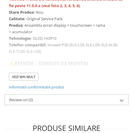
fie peste 11.0.0.x
(vezi foto 2, 3, 4, 5, 6)
Stare Produs:
Nou
Calitate:
Original Service Pack
Produs:
Ansamblu ecran display + touchscreen + rama
+ acumulator
Tehnologie:
OLED, HDR10
Telefon compatibil:
Hua
wei P30 (ELE-L29, ELE-L09, ELE-AL00,
ELE-TL00, ELE-L04)
ATENTIE – CONDITII DE MONTAJ
Deconectati bateria inainte de conectarea sau
deconectarea oricarei componente.
VEZI MAI MULT
Testati produsul inainte de montajul final, fara a indeparta foliile
de protectie, sigiliile sau etichetele.
Informatii conformitate produs
Inlocuirea componentelor interne este un proces delicat si
necesita cunostinte si echipamente specifice domeniului
Review-uri
(0)
reparatiilor GSM.
Se recomanda montajul intr-un service specializat.
GARANTIE
PRODUSE SIMILARE
Garantia se ofera doar in cazul in care produsul a fost montat