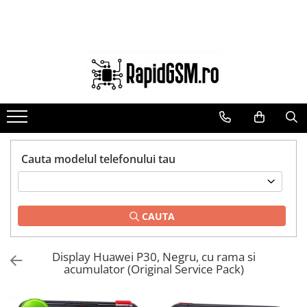
Toate Produsele
Ecrane Samsung
seria A
seria J
seria M
seria N(note)
Cauta modelul telefonului tau
seria S
seria Y
CAUTA
tableta
Ecrane iPhone
Display Huawei P30, Negru, cu rama si
Ecrane Huawei / Honor
acumulator (Original Service Pack)
Ecrane Xiaomi / Redmi
Ecrane Motorola