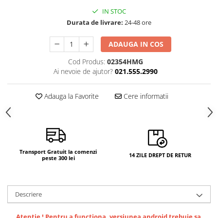
Camere si subansamble
IN STOC
Durata de livrare:
24-48 ore
Carcase si capace
Module si conectori incarcare
ADAUGA IN COS
Suport SIM
Cod Produs:
02354HMG
Suruburi si adezivi
Ai nevoie de ajutor?
021.555.2990
Touchscreen
Adauga la Favorite
Cere informatii
Piese din dezmembrari (SWAP)
Scule Service GSM
Transport Gratuit la comenzi
14 ZILE DREPT DE RETUR
peste 300 lei
Descriere
Atentie ! Pentru a functiona, versiunea android trebuie sa