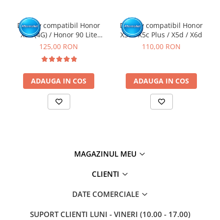
intr-un service GSM.
Click aici pentru mai multe informatii
Display compatibil Honor
Display compatibil Honor
X8a (4G) / Honor 90 Lite
X5c / X5c Plus / X5d / X6d
(5G), Negru - cu Rama
125,00 RON
110,00 RON
ADAUGA IN COS
ADAUGA IN COS
MAGAZINUL MEU
CLIENTI
DATE COMERCIALE
SUPORT CLIENTI
LUNI - VINERI (10.00 - 17.00)