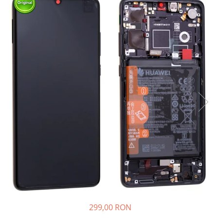
Ecrane Nokia
Ecrane Oppo / Realme
Ecrane Vivo
Ecrane ZTE
Ecrane Diverse
Accesorii
Baterie externa
Cabluri
Casti
Folie protectie STICLA
Incarcatoare
Stocare
Suport auto
Componente GSM
Acumulatori
299,00 RON
Benzi flex si butoane