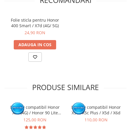
Click aici pentru mai multe informatii
Folie sticla pentru Honor
400 Smart / X7d (4G/ 5G)
24,90 RON
ADAUGA IN COS
PRODUSE SIMILARE
Display compatibil Honor
Display compatibil Honor
X8a (4G) / Honor 90 Lite
X5c / X5c Plus / X5d / X6d
(5G), Negru - cu Rama
125,00 RON
110,00 RON