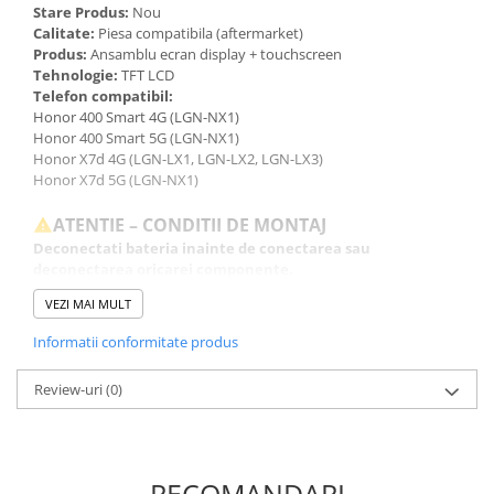
Stare Produs:
Nou
Calitate:
Piesa compatibila (aftermarket)
Produs:
Ansamblu ecran display + touchscreen
Tehnologie:
TFT LCD
Telefon compatibil:
Honor 400 Smart 4G (LGN-NX1)
Honor 400 Smart 5G (LGN-NX1)
Honor X7d 4G (LGN-LX1, LGN-LX2, LGN-LX3)
Honor X7d 5G (LGN-NX1)
ATENTIE – CONDITII DE MONTAJ
Deconectati bateria inainte de conectarea sau
deconectarea oricarei componente.
Testati produsul inainte de montajul final, fara a indeparta foliile
VEZI MAI MULT
de protectie, sigiliile sau etichetele.
Inlocuirea componentelor interne este un proces delicat si
Informatii conformitate produs
necesita cunostinte si echipamente specifice domeniului
reparatiilor GSM.
Review-uri
(0)
Se recomanda montajul intr-un service specializat.
GARANTIE
Garantia se ofera doar in cazul in care produsul a fost montat
intr-un service GSM.
RECOMANDARI