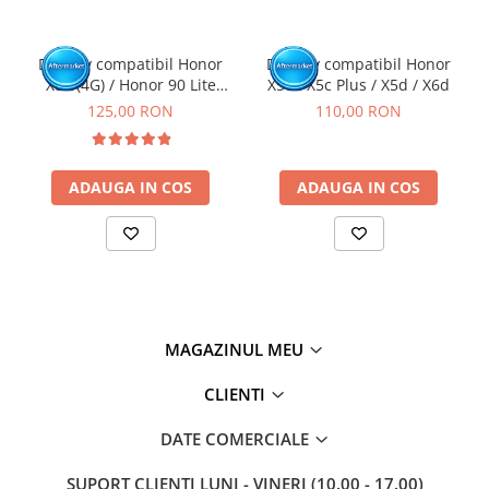
intr-un service GSM.
Click aici pentru mai multe informatii
Display compatibil Honor
Display compatibil Honor
X8a (4G) / Honor 90 Lite
X5c / X5c Plus / X5d / X6d
(5G), Negru - cu Rama
125,00 RON
110,00 RON
ADAUGA IN COS
ADAUGA IN COS
MAGAZINUL MEU
CLIENTI
DATE COMERCIALE
SUPORT CLIENTI
LUNI - VINERI (10.00 - 17.00)