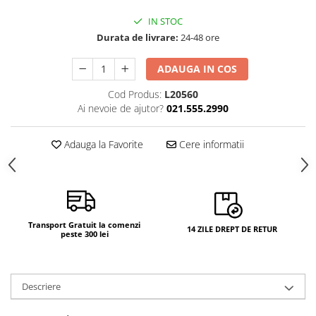
Camere si subansamble
IN STOC
Carcase si capace
Durata de livrare:
24-48 ore
Module si conectori incarcare
ADAUGA IN COS
Suport SIM
Cod Produs:
L20560
Suruburi si adezivi
Ai nevoie de ajutor?
021.555.2990
Touchscreen
Adauga la Favorite
Cere informatii
Piese din dezmembrari (SWAP)
Scule Service GSM
Transport Gratuit la comenzi
14 ZILE DREPT DE RETUR
peste 300 lei
Descriere