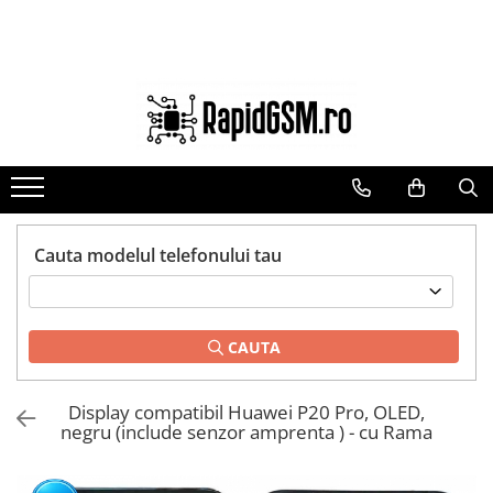
Toate Produsele
Ecrane Samsung
seria A
seria J
seria M
seria N(note)
Cauta modelul telefonului tau
seria S
seria Y
CAUTA
tableta
Ecrane iPhone
Display compatibil Huawei P20 Pro, OLED,
Ecrane Huawei / Honor
negru (include senzor amprenta ) - cu Rama
Ecrane Xiaomi / Redmi
Ecrane Motorola