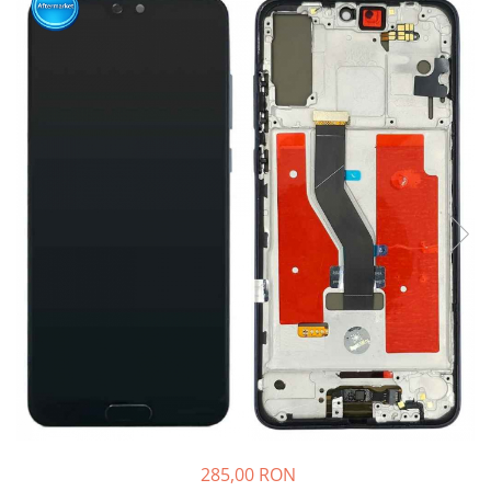
Ecrane Nokia
Ecrane Oppo / Realme
Ecrane Vivo
Ecrane ZTE
Ecrane Diverse
Accesorii
Baterie externa
Cabluri
Casti
Folie protectie STICLA
Incarcatoare
Stocare
Suport auto
Componente GSM
Acumulatori
285,00 RON
Benzi flex si butoane