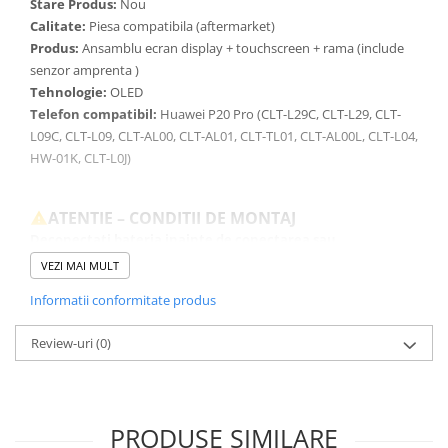
Stare Produs:
Nou
Calitate:
Piesa compatibila (aftermarket)
Produs:
Ansamblu ecran display + touchscreen + rama (include
senzor amprenta )
Tehnologie:
OLED
Telefon compatibil:
Huawei P20 Pro (CLT-L29C, CLT-L29, CLT-
L09C, CLT-L09, CLT-AL00, CLT-AL01, CLT-TL01, CLT-AL00L, CLT-L04,
HW-01K, CLT-L0J)
ATENTIE – CONDITII DE MONTAJ
Deconectati bateria inainte de conectarea sau
deconectarea oricarei componente.
VEZI MAI MULT
Testati produsul inainte de montajul final, fara a indeparta foliile
de protectie, sigiliile sau etichetele.
Informatii conformitate produs
Inlocuirea componentelor interne este un proces delicat si
necesita cunostinte si echipamente specifice domeniului
Review-uri
(0)
reparatiilor GSM.
Se recomanda montajul intr-un service specializat.
GARANTIE
PRODUSE SIMILARE
Garantia se ofera doar in cazul in care produsul a fost montat