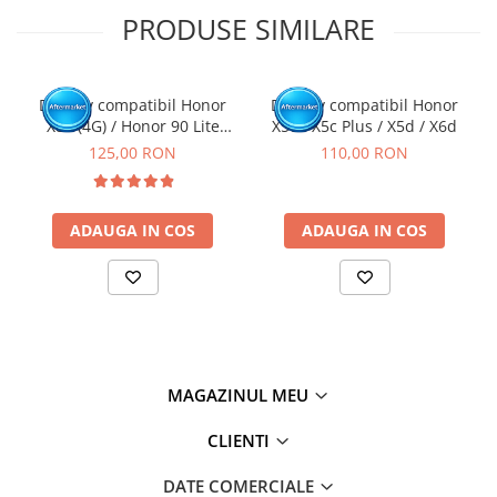
necesita cunostinte si echipamente specifice domeniului
PRODUSE SIMILARE
reparatiilor GSM.
Se recomanda montajul intr-un service specializat.
GARANTIE
Display compatibil Honor
Display compatibil Honor
Garantia se ofera doar in cazul in care produsul a fost montat
X8a (4G) / Honor 90 Lite
X5c / X5c Plus / X5d / X6d
intr-un service GSM.
(5G), Negru - cu Rama
125,00 RON
110,00 RON
Click aici pentru mai multe informatii
ADAUGA IN COS
ADAUGA IN COS
MAGAZINUL MEU
CLIENTI
DATE COMERCIALE