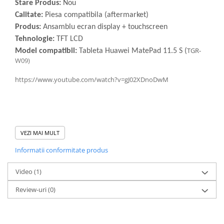
Stare Produs:
Nou
Calitate:
Piesa compatibila (aftermarket)
Produs:
Ansamblu ecran display + touchscreen
Tehnologie:
TFT LCD
TGR-
Model compatibil:
Tableta Huawei MatePad 11.5 S (
W09)
https://www.youtube.com/watch?v=gJ02XDnoDwM
VEZI MAI MULT
Informatii conformitate produs
ATENTIE – CONDITII DE MONTAJ
Video
(1)
Deconectati bateria inainte de conectarea sau
Review-uri
(0)
deconectarea oricarei componente.
Testati produsul inainte de montajul final, fara a indeparta foliile
de protectie, sigiliile sau etichetele.
Inlocuirea componentelor interne este un proces delicat si