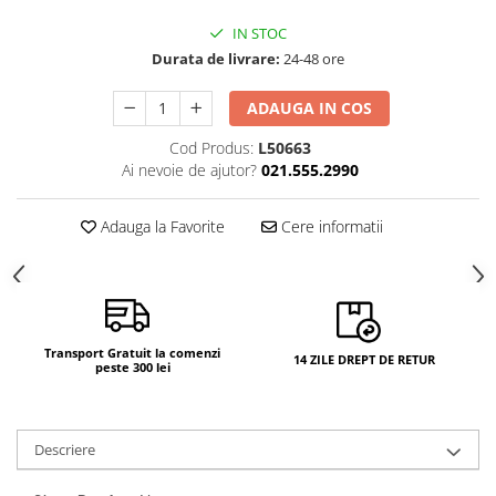
Camere si subansamble
IN STOC
Carcase si capace
Durata de livrare:
24-48 ore
Module si conectori incarcare
ADAUGA IN COS
Suport SIM
Cod Produs:
L50663
Suruburi si adezivi
Ai nevoie de ajutor?
021.555.2990
Touchscreen
Adauga la Favorite
Cere informatii
Piese din dezmembrari (SWAP)
Scule Service GSM
Transport Gratuit la comenzi
14 ZILE DREPT DE RETUR
peste 300 lei
Descriere