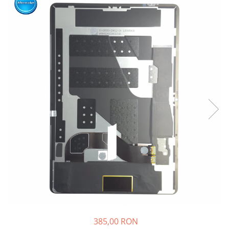
Ecrane Nokia
Ecrane Oppo / Realme
Ecrane Vivo
Ecrane ZTE
Ecrane Diverse
Accesorii
Baterie externa
Cabluri
Casti
Folie protectie STICLA
Incarcatoare
Stocare
Suport auto
Componente GSM
Acumulatori
385,00 RON
Benzi flex si butoane