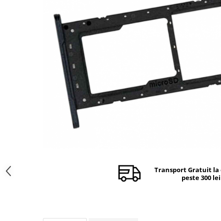
Ecrane Nokia
Ecrane Oppo / Realme
Ecrane Vivo
Ecrane ZTE
Ecrane Diverse
Accesorii
Baterie externa
Cabluri
Casti
Folie protectie STICLA
Incarcatoare
Stocare
Transport Gratuit la
Suport auto
peste 300 lei
Componente GSM
Acumulatori
Benzi flex si butoane