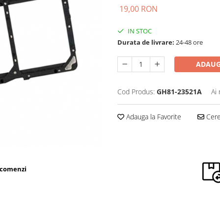
19,00 RON
IN STOC
Durata de livrare:
24-48 ore
ADAUG
Cod Produs:
GH81-23521A
Ai
Adauga la Favorite
Cere 
 comenzi