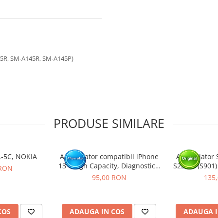
45R, SM-A145R, SM-A145P)
PRODUSE SIMILARE
L-5C, NOKIA
Acumulator compatibil iPhone
Acumulator 
13 - High Capacity, Diagnostic -
S22 5G (S901)
 RON
Sanatate 100%
P
95,00 RON
135
COS
ADAUGA IN COS
ADAUGA I