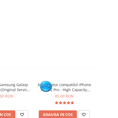
Samsung Galaxy
Acumulator compatibil iPhone
Acumulato
 (Original Service
12 / 12 Pro - High Capacity,
11 -
ack)
Diagnostic - Sanatate 100%
,00 RON
85,00 RON
N COS
ADAUGA IN COS
ADAUG