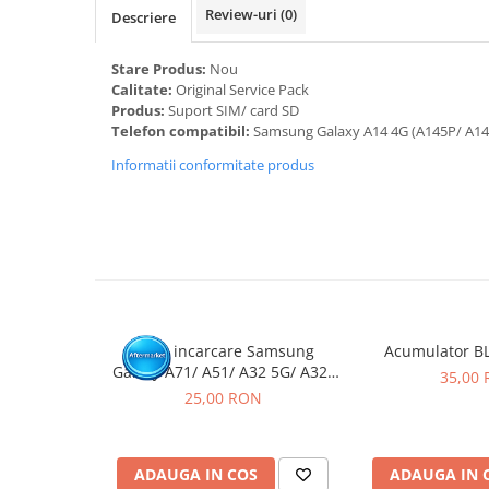
Review-uri
(0)
Descriere
Camere si subansamble
Carcase si capace
Stare Produs:
Nou
Module si conectori incarcare
Calitate:
Original Service Pack
Produs:
Suport SIM/ card SD
Suport SIM
Telefon compatibil:
Samsung Galaxy A14 4G (A145P/ A1
Suruburi si adezivi
Informatii conformitate produs
Touchscreen
Piese din dezmembrari (SWAP)
Scule Service GSM
Mufa incarcare Samsung
Acumulator B
Galaxy A71/ A51/ A32 5G/ A32/
35,00
A70/ A50/ A31/ A30S/ A41/
25,00 RON
A10E/ A20E/ A20/ A51/ A42 5G/
A60/ A50S/ A40/ A30/ A22 4G/
A12/ A13 5G/ A21S / A14 5G-
ADAUGA IN COS
ADAUGA IN 
Pachet 10 buc