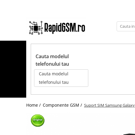
Toate Produsele
Ecrane Samsung
seria A
TOATE PRODUSELE
seria J
Cauta modelul
seria M
telefonului tau
seria N(note)
Cauta modelul
seria S
telefonului tau
seria Y
tableta
Home /
Componente GSM /
Suport SIM Samsung Galaxy A
Ecrane iPhone
Ecrane Huawei / Honor
Ecrane Xiaomi / Redmi
Ecrane Motorola