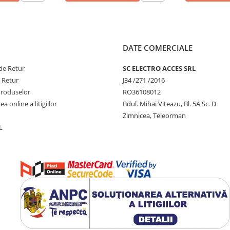
DATE COMERCIALE
de Retur
SC ELECTRO ACCES SRL
e Retur
J34 /271 /2016
Produselor
RO36108012
a online a litigiilor
Bdul. Mihai Viteazu, Bl. 5A Sc. D
Zimnicea, Teleorman
L