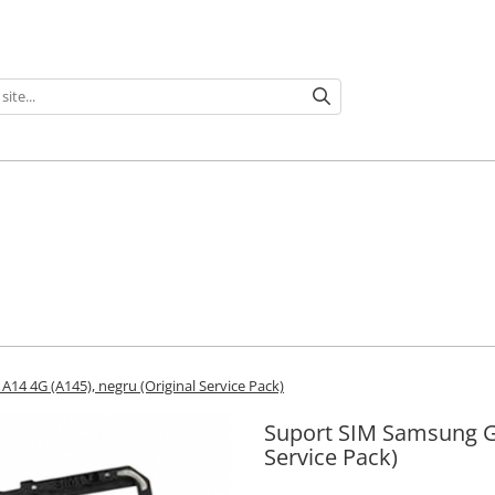
14 4G (A145), negru (Original Service Pack)
Suport SIM Samsung Ga
Service Pack)