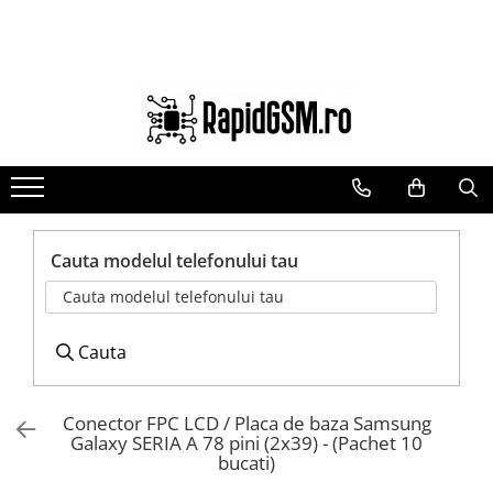
Ecrane Samsung
Accesorii
Componente GSM
seria A
Baterie externa
Acumulatori
seria J
Cabluri
Benzi flex si butoane
seria M
Casti
Camere si subansamble
seria N(note)
Folie protectie STICLA
Carcase si capace
seria S
Incarcatoare
Module si conectori incarcare
Cauta modelul telefonului tau
seria Y
Stocare
Suport SIM
Cauta modelul telefonului tau
tableta
Suport auto
Suruburi si adezivi
Touchscreen
Cauta
Conector FPC LCD / Placa de baza Samsung
Galaxy SERIA A 78 pini (2x39) - (Pachet 10
bucati)