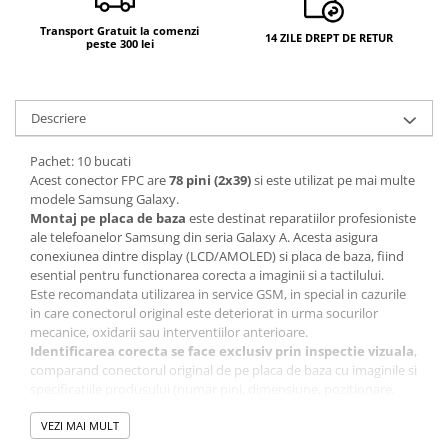
Transport Gratuit la comenzi
14 ZILE DREPT DE RETUR
peste 300 lei
Descriere
Pachet: 10 bucati
Acest conector FPC are
78 pini (2x39)
si este utilizat pe mai multe
modele Samsung Galaxy.
Montaj pe placa de baza
este destinat reparatiilor profesioniste
ale telefoanelor Samsung din seria Galaxy A. Acesta asigura
conexiunea dintre display (LCD/AMOLED) si placa de baza, fiind
esential pentru functionarea corecta a imaginii si a tactilului.
Este recomandata utilizarea in service GSM, in special in cazurile
in care conectorul original este deteriorat in urma socurilor
mecanice, oxidarii sau interventiilor anterioare.
Identificarea corecta se face exclusiv prin inspectie vizuala
,
comparand conectorul original de pe placa de baza cu imaginile si
specificatiile produsului (numar pini, dimensiune, pozitionare,
forma mecanica).
Desi numarul de pini este identic, pot exista diferente de pas,
VEZI MAI MULT
inaltime sau prindere mecanica intre modele aparent similare.