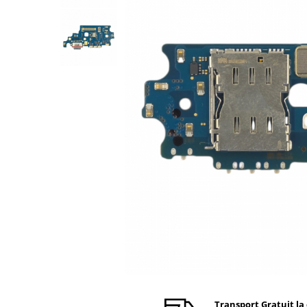
Ecrane Nokia
Ecrane Oppo / Realme
Ecrane Vivo
Ecrane ZTE
Ecrane Diverse
Accesorii
Baterie externa
Cabluri
Casti
Folie protectie STICLA
Incarcatoare
Stocare
Suport auto
Componente GSM
Acumulatori
Benzi flex si butoane
Transport Gratuit la