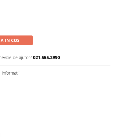
A IN COS
 nevoie de ajutor?
021.555.2990
informatii