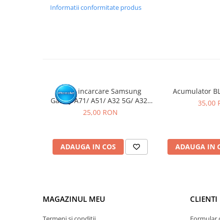
GARANTIE
Informatii conformitate produs
Garantia se ofera doar in cazul in care produsul a fost mon
Click aici pentru mai multe informatii
Mufa incarcare Samsung
Acumulator B
Galaxy A71/ A51/ A32 5G/ A32/
35,00
A70/ A50/ A31/ A30S/ A41/
25,00 RON
A10E/ A20E/ A20/ A51/ A42 5G/
A60/ A50S/ A40/ A30/ A22 4G/
A12/ A13 5G/ A21S / A14 5G-
ADAUGA IN COS
ADAUGA IN 
Pachet 10 buc
MAGAZINUL MEU
CLIENTI
Termeni si conditii
Formular 