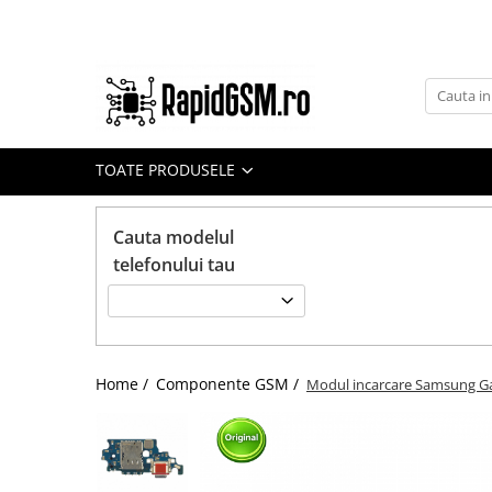
Toate Produsele
Ecrane Samsung
seria A
TOATE PRODUSELE
seria J
seria M
Cauta modelul
seria N(note)
telefonului tau
seria S
seria Y
tableta
Home /
Componente GSM /
Modul incarcare Samsung Gal
Ecrane iPhone
Ecrane Huawei / Honor
Ecrane Xiaomi / Redmi
Ecrane Motorola