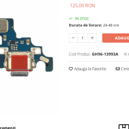
125,00 RON
IN STOC
Durata de livrare:
24-48 ore
ADAUG
Cod Produs:
GH96-13993A
Ai
Adauga la Favorite
Cere 
 comenzi