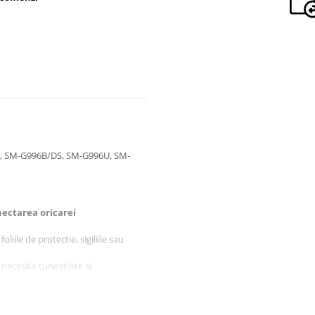
, SM-G996B/DS, SM-G996U, SM-
ectarea oricarei
liile de protectie, sigiliile sau
 necesita cunostinte si