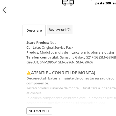
peste 300 lei
Camere si subansamble
Carcase si capace
Module si conectori incarcare
Suport SIM
Review-uri
(0)
Descriere
Suruburi si adezivi
Stare Produs:
Nou
Touchscreen
Calitate:
Original Service Pack
Produs:
Modul cu mufa de incarcare, microfon si slot sim
Piese din dezmembrari (SWAP)
Telefon compatibil:
Samsung Galaxy S21+ 5G (SM-G996B
Scule Service GSM
G996U1, SM-G996W, SM-G996N, SM-G9960)
ATENTIE – CONDITII DE MONTAJ
Deconectati bateria inainte de conectarea sau decon
componente.
Testati produsul inainte de montajul final, fara a indeparta fo
etichetele.
Inlocuirea componentelor interne este un proces delicat si
echipamente specifice domeniului reparatiilor GSM.
Se recomanda montajul intr-un service specializat.
VEZI MAI MULT