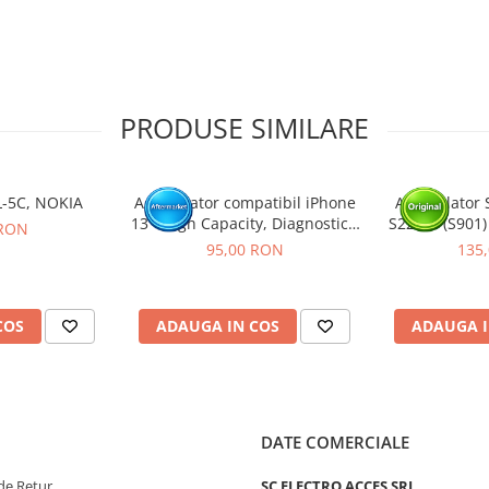
tat intr-un service GSM.
PRODUSE SIMILARE
L-5C, NOKIA
Acumulator compatibil iPhone
Acumulator 
13 - High Capacity, Diagnostic -
S22 5G (S901)
 RON
Sanatate 100%
P
95,00 RON
135
COS
ADAUGA IN COS
ADAUGA I
DATE COMERCIALE
de Retur
SC ELECTRO ACCES SRL