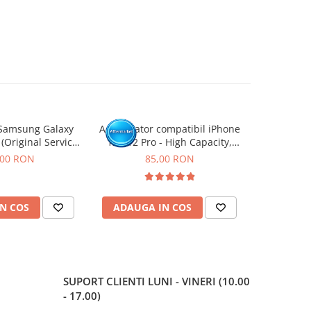
Samsung Galaxy
Acumulator compatibil iPhone
Acumulato
 (Original Service
12 / 12 Pro - High Capacity,
11 -
ack)
Diagnostic - Sanatate 100%
,00 RON
85,00 RON
N COS
ADAUGA IN COS
ADAUG
SUPORT CLIENTI
LUNI - VINERI (10.00
- 17.00)