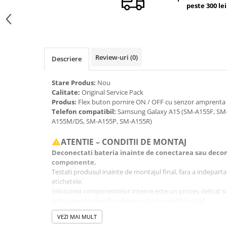
peste 300 lei
Camere si subansamble
Carcase si capace
Module si conectori incarcare
Suport SIM
Review-uri
(0)
Descriere
Suruburi si adezivi
Stare Produs:
Nou
Touchscreen
Calitate:
Original Service Pack
Produs:
Flex buton pornire ON / OFF cu senzor amprenta
Piese din dezmembrari (SWAP)
Telefon compatibil:
Samsung Galaxy A15 (SM-A155F, SM
Scule Service GSM
A155M/DS, SM-A155P, SM-A155R)
ATENTIE – CONDITII DE MONTAJ
Deconectati bateria inainte de conectarea sau decon
componente.
Testati produsul inainte de montajul final, fara a indeparta fo
etichetele.
Inlocuirea componentelor interne este un proces delicat si
echipamente specifice domeniului reparatiilor GSM.
Se recomanda montajul intr-un service specializat.
VEZI MAI MULT