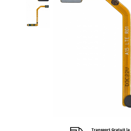
Ecrane Nokia
Ecrane Oppo / Realme
Ecrane Vivo
Ecrane ZTE
Ecrane Diverse
Accesorii
Baterie externa
Cabluri
Casti
Folie protectie STICLA
Incarcatoare
Stocare
Suport auto
Componente GSM
Acumulatori
Benzi flex si butoane
Transport Gratuit la