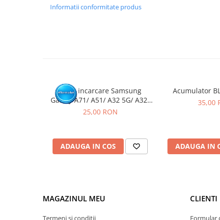
GARANTIE
Informatii conformitate produs
Garantia se ofera doar in cazul in care produsul a fost mon
Click aici pentru mai multe informatii
Mufa incarcare Samsung
Acumulator B
Galaxy A71/ A51/ A32 5G/ A32/
35,00
A70/ A50/ A31/ A30S/ A41/
25,00 RON
A10E/ A20E/ A20/ A51/ A42 5G/
A60/ A50S/ A40/ A30/ A22 4G/
A12/ A13 5G/ A21S / A14 5G-
ADAUGA IN COS
ADAUGA IN 
Pachet 10 buc
MAGAZINUL MEU
CLIENTI
Termeni si conditii
Formular 