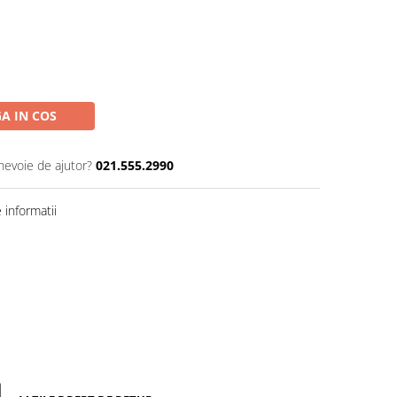
A IN COS
 nevoie de ajutor?
021.555.2990
informatii