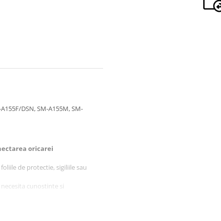
-A155F/DSN, SM-A155M, SM-
ectarea oricarei
liile de protectie, sigiliile sau
 necesita cunostinte si