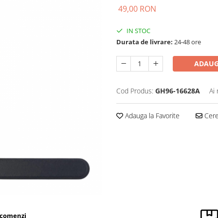
49,00 RON
IN STOC
Durata de livrare:
24-48 ore
ADAUG
Cod Produs:
GH96-16628A
Ai
Adauga la Favorite
Cere 
 comenzi