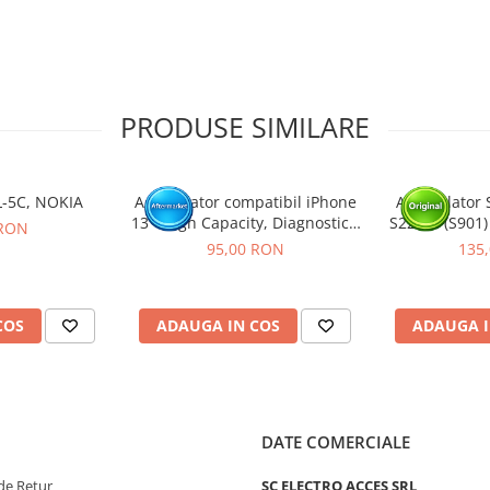
tat intr-un service GSM.
PRODUSE SIMILARE
L-5C, NOKIA
Acumulator compatibil iPhone
Acumulator 
13 - High Capacity, Diagnostic -
S22 5G (S901)
 RON
Sanatate 100%
P
95,00 RON
135
COS
ADAUGA IN COS
ADAUGA I
DATE COMERCIALE
de Retur
SC ELECTRO ACCES SRL