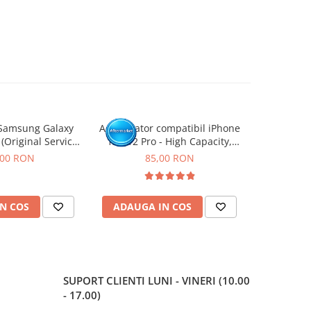
Samsung Galaxy
Acumulator compatibil iPhone
Acumulato
 (Original Service
12 / 12 Pro - High Capacity,
11 -
ack)
Diagnostic - Sanatate 100%
,00 RON
85,00 RON
N COS
ADAUGA IN COS
ADAUG
SUPORT CLIENTI
LUNI - VINERI (10.00
- 17.00)