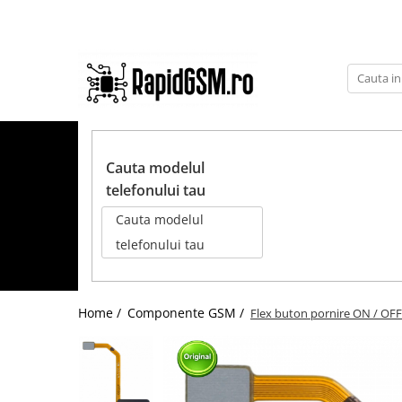
Toate Produsele
Ecrane Samsung
seria A
TOATE PRODUSELE
seria J
Cauta modelul
seria M
telefonului tau
seria N(note)
Cauta modelul
seria S
telefonului tau
seria Y
tableta
Home /
Componente GSM /
Flex buton pornire ON / OFF
Ecrane iPhone
Ecrane Huawei / Honor
Ecrane Xiaomi / Redmi
Ecrane Motorola