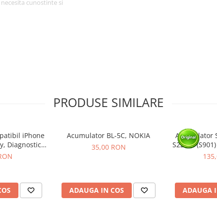
 necesita cunostinte si
tat intr-un service GSM.
PRODUSE SIMILARE
atibil iPhone
Acumulator BL-5C, NOKIA
Acumulator 
y, Diagnostic -
S22 5G (S901)
35,00 RON
e 100%
P
 RON
135
COS
ADAUGA IN COS
ADAUGA I