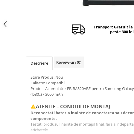
Camere si subansamble
Carcase si capace
Module si conectori incarcare
Transport Gratuit la
peste 300 lei
Suport SIM
Suruburi si adezivi
Touchscreen
Piese din dezmembrari (SWAP)
Review-uri
(0)
Descriere
Scule Service GSM
Stare Produs: Nou
Calitate: Compatibil
Produs: Acumulator EB-BA520ABE pentru Samsung Galaxy A5
(J530..) / 3000 mAh
ATENTIE – CONDITII DE MONTAJ
Deconectati bateria inainte de conectarea sau decon
componente.
Testati produsul inainte de montajul final, fara a indeparta fo
etichetele.