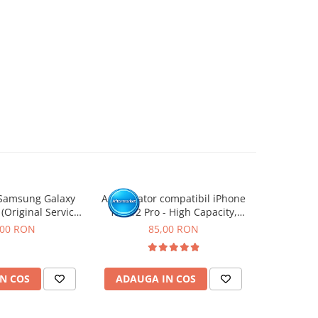
Samsung Galaxy
Acumulator compatibil iPhone
Acumulato
 (Original Service
12 / 12 Pro - High Capacity,
11 -
ack)
Diagnostic - Sanatate 100%
,00 RON
85,00 RON
N COS
ADAUGA IN COS
ADAUG