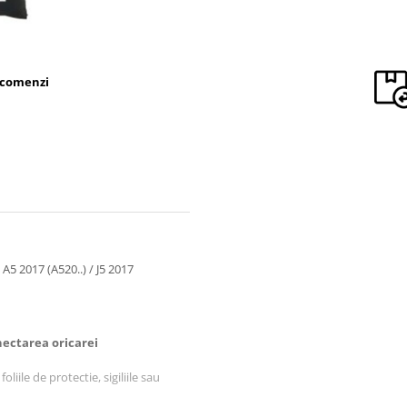
 comenzi
 2017 (A520..) / J5 2017
ectarea oricarei
liile de protectie, sigiliile sau