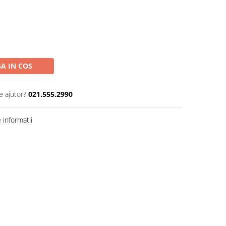
A IN COS
e ajutor?
021.555.2990
informatii