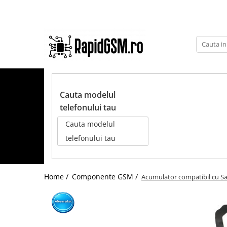
Toate Produsele
Ecrane Samsung
seria A
TOATE PRODUSELE
seria J
Cauta modelul
seria M
telefonului tau
seria N(note)
Cauta modelul
seria S
telefonului tau
seria Y
tableta
Home /
Componente GSM /
Acumulator compatibil cu Sa
Ecrane iPhone
Ecrane Huawei / Honor
Ecrane Xiaomi / Redmi
Ecrane Motorola