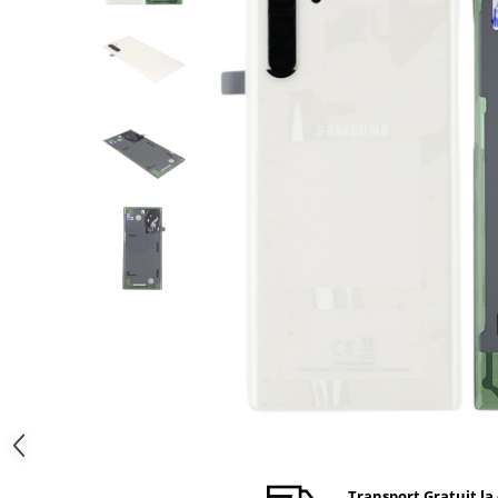
Ecrane Nokia
Ecrane Oppo / Realme
Ecrane Vivo
Ecrane ZTE
Ecrane Diverse
Accesorii
Baterie externa
Cabluri
Casti
Folie protectie STICLA
Incarcatoare
Stocare
Suport auto
Componente GSM
Acumulatori
Benzi flex si butoane
Transport Gratuit la