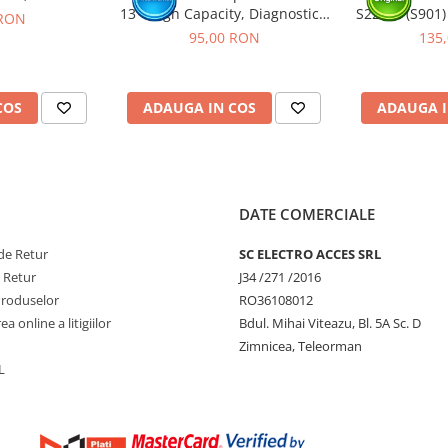
13 - High Capacity, Diagnostic -
S22 5G (S901)
 RON
Sanatate 100%
P
95,00 RON
135
COS
ADAUGA IN COS
ADAUGA I
DATE COMERCIALE
de Retur
SC ELECTRO ACCES SRL
e Retur
J34 /271 /2016
Produselor
RO36108012
a online a litigiilor
Bdul. Mihai Viteazu, Bl. 5A Sc. D
Zimnicea, Teleorman
L