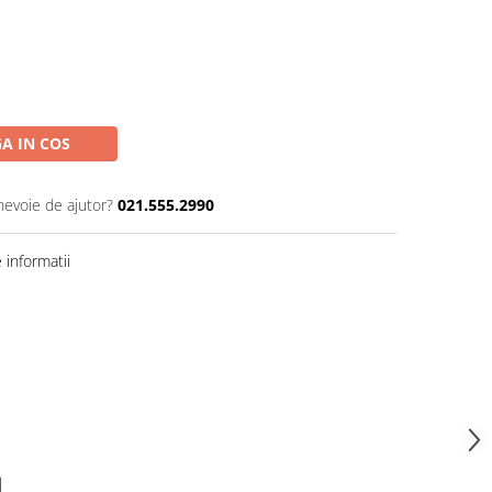
A IN COS
nevoie de ajutor?
021.555.2990
informatii