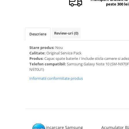
peste 300 lei
Camere si subansamble
Carcase si capace
Module si conectori incarcare
Suport SIM
Review-uri
(0)
Descriere
Suruburi si adezivi
Stare produs:
Nou
Touchscreen
Calitate:
Original Service Pack
Produs:
Capac spate baterie / Include sticla camere si adez
Piese din dezmembrari (SWAP)
Telefon compatibil:
Samsung Galaxy Note 10 (SM-N970F
Scule Service GSM
N970U1)
Informatii conformitate produs
Mufa incarcare Samsung
Acumulator B