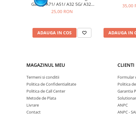
Galaxy A71/ A51/ A32 5G/ A32/
35,00
A70/ A50/ A31/ A30S/ A41/
25,00 RON
A10E/ A20E/ A20/ A51/ A42 5G/
A60/ A50S/ A40/ A30/ A22 4G/
A12/ A13 5G/ A21S / A14 5G-
ADAUGA IN COS
ADAUGA IN 
Pachet 10 buc
MAGAZINUL MEU
CLIENTI
Termeni si conditii
Formular 
Politica de Confidentialitate
Politica d
Politica de Call Center
Garantia 
Metode de Plata
Solutionare
Livrare
ANPC
Contact
ANPC - SA