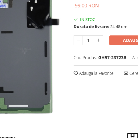
99,00 RON
IN STOC
Durata de livrare:
24-48 ore
ADAUG
Cod Produs:
GH97-23723B
Ai 
Adauga la Favorite
Cere 
 comenzi