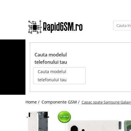
Toate Produsele
Ecrane Samsung
seria A
TOATE PRODUSELE
seria J
Cauta modelul
seria M
telefonului tau
seria N(note)
Cauta modelul
seria S
telefonului tau
seria Y
tableta
Home /
Componente GSM /
Capac spate Samsung Galaxy N
Ecrane iPhone
Ecrane Huawei / Honor
Ecrane Xiaomi / Redmi
Ecrane Motorola