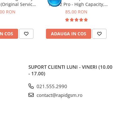
 (Original Service
12 / 12 Pro - High Capacity,
11 -
ack)
Diagnostic - Sanatate 100%
,00 RON
85,00 RON
N COS
ADAUGA IN COS
ADAUG
SUPORT CLIENTI
LUNI - VINERI (10.00
- 17.00)
021.555.2990
contact@rapidgsm.ro