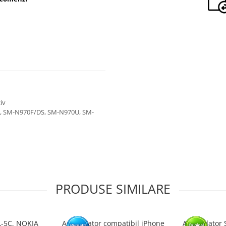
iv
, SM-N970F/DS, SM-N970U, SM-
PRODUSE SIMILARE
L-5C, NOKIA
Acumulator compatibil iPhone
Acumulator 