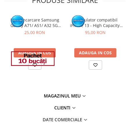
Mufa incarcare Samsung
Acumulator compatibil
Galaxy A71/ A51/ A32 5G/
iPhone 13 - High Capacity,
A32/ A70/ A50/ A31/ A30S/
Diagnostic - Sanatate 100%
25,00 RON
95,00 RON
A41/ A10E/ A20E/ A20/ A51/
A42 5G/ A60/ A50S/ A40/
A30/ A22 4G/ A12/ A13 5G/
ADAUGA IN COS
ADAUGA IN COS
A21S / A14 5G-Pachet 10
buc
MAGAZINUL MEU
CLIENTI
DATE COMERCIALE