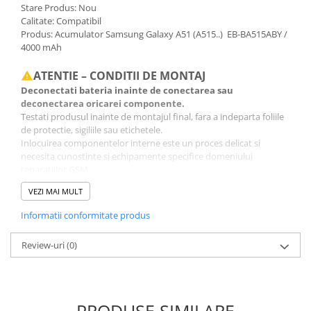
Stare Produs: Nou
Calitate: Compatibil
Produs: Acumulator Samsung Galaxy A51 (A515..) EB-BA515ABY /
4000 mAh
ATENTIE – CONDITII DE MONTAJ
Deconectati bateria inainte de conectarea sau
deconectarea oricarei componente.
Testati produsul inainte de montajul final, fara a indeparta foliile
de protectie, sigiliile sau etichetele.
Inlocuirea componentelor interne este un proces delicat si
necesita cunostinte si echipamente specifice domeniului
reparatiilor GSM.
Se recomanda montajul intr-un service specializat.
VEZI MAI MULT
GARANTIE
Informatii conformitate produs
Garantia se ofera doar in cazul in care produsul a fost montat
intr-un service GSM.
Review-uri
(0)
Click aici pentru mai multe informatii
PRODUSE SIMILARE