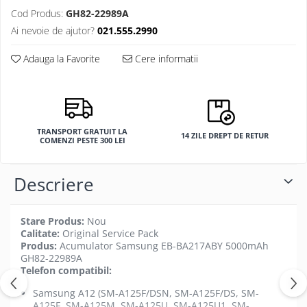
Cod Produs:
GH82-22989A
Ai nevoie de ajutor?
021.555.2990
Adauga la Favorite
Cere informatii
TRANSPORT GRATUIT LA
14 ZILE DREPT DE RETUR
COMENZI PESTE 300 LEI
Descriere
Stare Produs:
Nou
Calitate:
Original Service Pack
Produs:
Acumulator Samsung EB-BA217ABY 5000mAh
GH82-22989A
Telefon compatibil:
Samsung A12 (SM-A125F/DSN, SM-A125F/DS, SM-
A125F, SM-A125M, SM-A125U, SM-A125U1, SM-