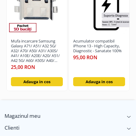
Garantia se ofera doar in cazul in care produsul a fost
montat intr-un service GSM.
Click aici pentru mai multe informatii
Mufa incarcare Samsung
Acumulator compatibil
Galaxy A71/ A51/ A32 5G/
iPhone 13 - High Capacity,
A32/ A70/ A50/ A31/ A30S/
Diagnostic - Sanatate 100%
A41/ A10E/ A20E/ A20/ A51/
95,00 RON
A42 5G/ A60/ A50S/ A40/
A30/ A22 4G/ A12/ A13 5G/
25,00 RON
A21S / A14 5G-Pachet 10 buc
Adauga in cos
Adauga in cos
Magazinul meu
Clienti