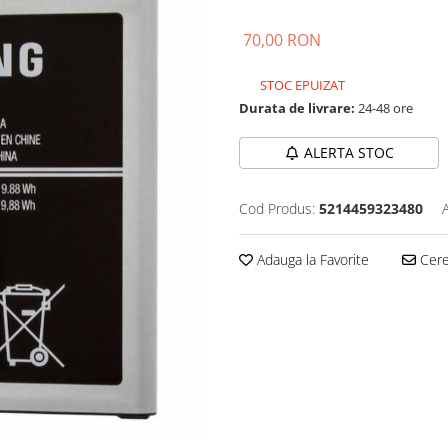
70,00 RON
STOC EPUIZAT
Durata de livrare:
24-48 ore
ALERTA STOC
Cod Produs:
5214459323480
Adauga la Favorite
Cere 