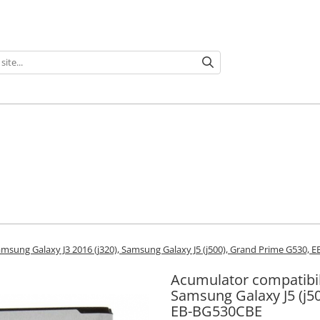
msung Galaxy J3 2016 (j320), Samsung Galaxy J5 (j500), Grand Prime G530,
Acumulator compatibil
Samsung Galaxy J5 (j5
EB-BG530CBE