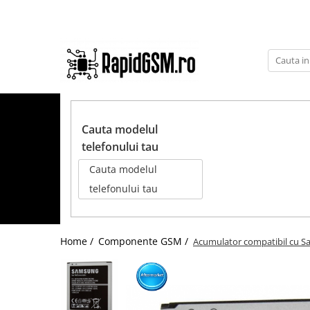
Toate Produsele
Ecrane Samsung
seria A
TOATE PRODUSELE
seria J
Cauta modelul
seria M
telefonului tau
seria N(note)
Cauta modelul
seria S
telefonului tau
seria Y
tableta
Home /
Componente GSM /
Acumulator compatibil cu Sa
Ecrane iPhone
Ecrane Huawei / Honor
Ecrane Xiaomi / Redmi
Ecrane Motorola