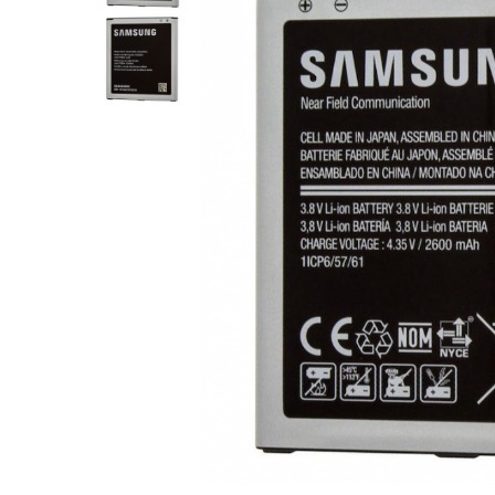
Ecrane Nokia
Ecrane Oppo / Realme
Ecrane Vivo
Ecrane ZTE
Ecrane Diverse
Accesorii
Baterie externa
Cabluri
Casti
Folie protectie STICLA
Incarcatoare
Stocare
Suport auto
Componente GSM
Acumulatori
Benzi flex si butoane