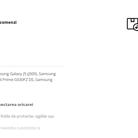
 comenzi
sung Galaxy J5 (j500), Samsung
nd Prime G530FZ DS, Samsung
ectarea oricarei
liile de protectie, sigiliile sau
 necesita cunostinte si