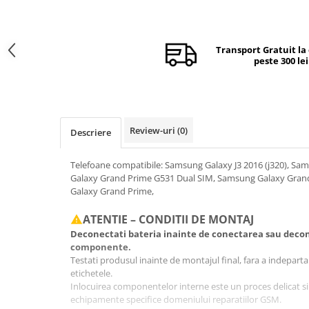
Camere si subansamble
Carcase si capace
Transport Gratuit la
Module si conectori incarcare
peste 300 lei
Suport SIM
Suruburi si adezivi
Touchscreen
Review-uri
(0)
Descriere
Piese din dezmembrari (SWAP)
Scule Service GSM
Telefoane compatibile: Samsung Galaxy J3 2016 (j320), Sam
Galaxy Grand Prime G531 Dual SIM, Samsung Galaxy Gra
Galaxy Grand Prime,
ATENTIE – CONDITII DE MONTAJ
Deconectati bateria inainte de conectarea sau decon
componente.
Testati produsul inainte de montajul final, fara a indeparta fo
etichetele.
Inlocuirea componentelor interne este un proces delicat si
echipamente specifice domeniului reparatiilor GSM.