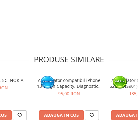
tat intr-un service GSM.
PRODUSE SIMILARE
L-5C, NOKIA
Acumulator compatibil iPhone
Acumulator 
13 - High Capacity, Diagnostic -
S22 5G (S901)
 RON
Sanatate 100%
P
95,00 RON
135
COS
ADAUGA IN COS
ADAUGA I