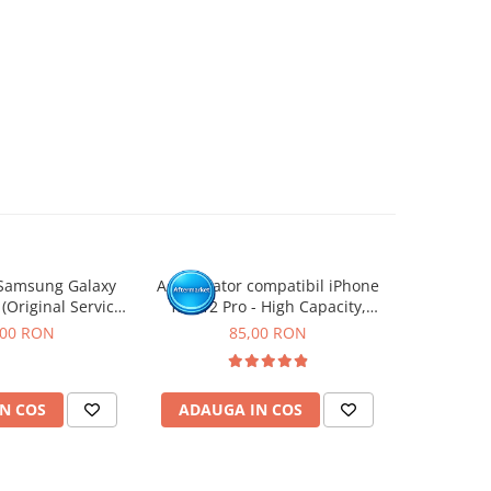
Samsung Galaxy
Acumulator compatibil iPhone
Acumulato
 (Original Service
12 / 12 Pro - High Capacity,
11 -
ack)
Diagnostic - Sanatate 100%
,00 RON
85,00 RON
N COS
ADAUGA IN COS
ADAUG