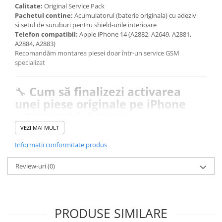
Calitate:
Original Service Pack
Pachetul contine:
Acumulatorul (baterie originala) cu adeziv
si setul de suruburi pentru shield-urile interioare
Telefon compatibil:
Apple iPhone 14 (A2882, A2649, A2881,
A2884, A2883)
Recomandăm montarea piesei doar într-un service GSM
specializat
🔧
Cum să finalizezi activarea
unei piese originale pe iPhone
Accesează setările dispozitivului:
Mergi la
Setări
→
General
→
Despre
→
Istoric
VEZI MAI MULT
componente și service
Inițiază procesul de activare:
Informatii conformitate produs
Dacă piesa este originală și a fost instalată corect, vei
vedea opțiunea
„Repornire și finalizează reparația”
.
Review-uri
(0)
Atinge această opțiune.
Urmează instrucțiunile de pe ecran:
Asigură-te că dispozitivul este conectat la internet prin Wi-
Fi și că bateria este încărcată la peste 20%.
Urmează pașii indicați pentru a finaliza procesul de
PRODUSE SIMILARE
calibrare a piesei.