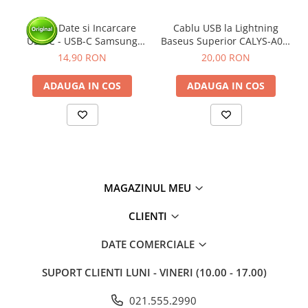
Cablu Date si Incarcare
Cablu USB la Lightning
USB-C - USB-C Samsung
Baseus Superior CALYS-A01,
Galaxy EP-DA705, 25W, 1m,
2.4A Fast Charging, 1m,
14,90 RON
20,00 RON
Alb - BULK
negru
ADAUGA IN COS
ADAUGA IN COS
MAGAZINUL MEU
CLIENTI
DATE COMERCIALE
SUPORT CLIENTI
LUNI - VINERI (10.00 - 17.00)
021.555.2990