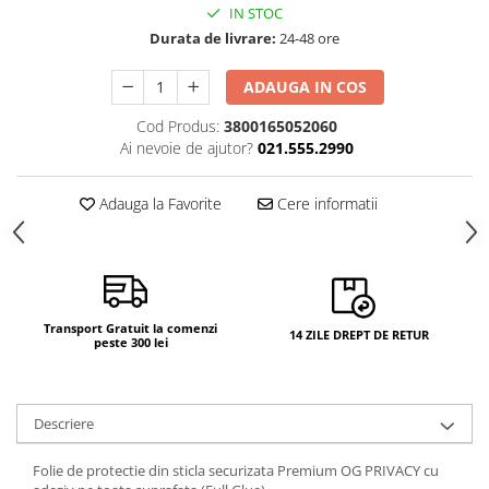
IN STOC
Camere si subansamble
Durata de livrare:
24-48 ore
Carcase si capace
ADAUGA IN COS
Module si conectori incarcare
Suport SIM
Cod Produs:
3800165052060
Ai nevoie de ajutor?
021.555.2990
Suruburi si adezivi
Touchscreen
Adauga la Favorite
Cere informatii
Piese din dezmembrari (SWAP)
Scule Service GSM
Transport Gratuit la comenzi
14 ZILE DREPT DE RETUR
peste 300 lei
Descriere
Folie de protectie din sticla securizata Premium OG PRIVACY cu