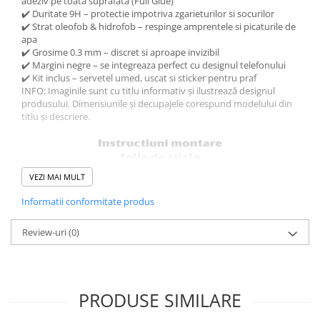
adeziv pe toata suprafata (Full Glue)
✔️ Duritate 9H – protectie impotriva zgarieturilor si socurilor
✔️ Strat oleofob & hidrofob – respinge amprentele si picaturile de
apa
✔️ Grosime 0.3 mm – discret si aproape invizibil
✔️ Margini negre – se integreaza perfect cu designul telefonului
✔️ Kit inclus – servetel umed, uscat si sticker pentru praf
INFO: Imaginile sunt cu titlu informativ și ilustrează designul
produsului. Dimensiunile și decupajele corespund modelului din
titlu și descriere.
VEZI MAI MULT
Informatii conformitate produs
Review-uri
(0)
PRODUSE SIMILARE