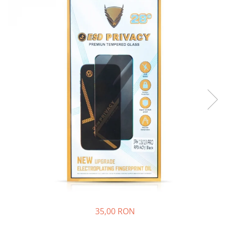
Ecrane Nokia
Ecrane Oppo / Realme
Ecrane Vivo
Ecrane ZTE
Ecrane Diverse
Accesorii
Baterie externa
Cabluri
Casti
Folie protectie STICLA
Incarcatoare
Stocare
Suport auto
Componente GSM
Acumulatori
35,00 RON
Benzi flex si butoane