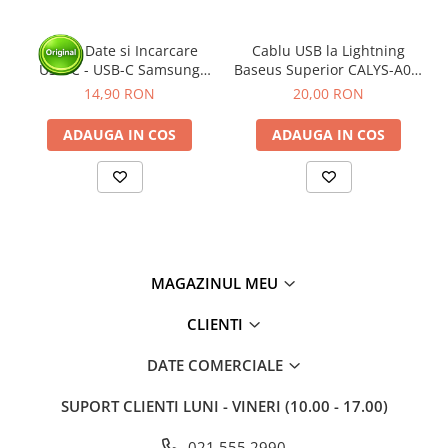
Cablu Date si Incarcare
Cablu USB la Lightning
USB-C - USB-C Samsung
Baseus Superior CALYS-A01,
Galaxy EP-DA705, 25W, 1m,
2.4A Fast Charging, 1m,
14,90 RON
20,00 RON
Alb - BULK
negru
ADAUGA IN COS
ADAUGA IN COS
MAGAZINUL MEU
CLIENTI
DATE COMERCIALE
SUPORT CLIENTI
LUNI - VINERI (10.00 - 17.00)
021.555.2990