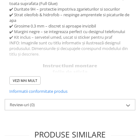
toata suprafata (Full Glue)
✔️ Duritate 9H – protectie impotriva zgarieturilor si socurilor
✔️ Strat oleofob & hidrofob – respinge amprentele si picaturile de
apa
✔️ Grosime 0.3 mm – discret si aproape invizibil
✔️ Margini negre – se integreaza perfect cu designul telefonului
✔️ Kit inclus – servetel umed, uscat si sticker pentru praf
INFO: Imaginile sunt cu titlu informativ și ilustrează designul
produsului. Dimensiunile și decupajele corespund modelului din
titlu și descriere.
VEZI MAI MULT
Informatii conformitate produs
Review-uri
(0)
PRODUSE SIMILARE