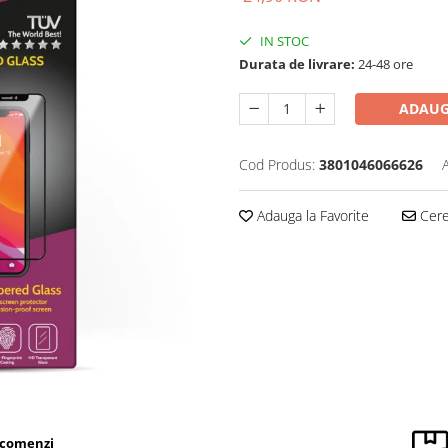
IN STOC
Durata de livrare:
24-48 ore
ADAUG
Cod Produs:
3801046066626
Adauga la Favorite
Cere 
 comenzi