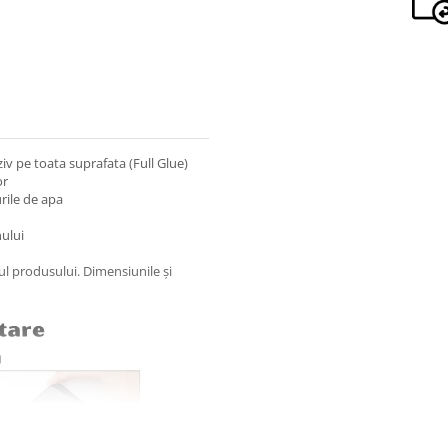
iv pe toata suprafata (Full Glue)
or
rile de apa
nului
nul produsului. Dimensiunile și