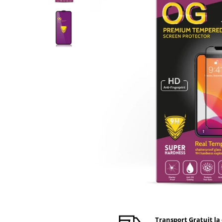
Ecrane Nokia
Ecrane Oppo / Realme
Ecrane Vivo
Ecrane ZTE
Ecrane Diverse
Accesorii
Baterie externa
Cabluri
Casti
Folie protectie STICLA
Incarcatoare
Stocare
Suport auto
Componente GSM
Acumulatori
Benzi flex si butoane
Transport Gratuit la