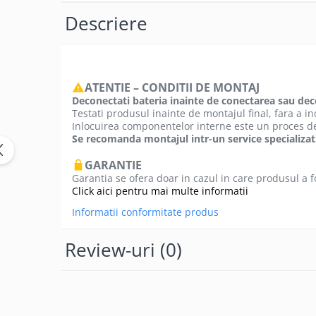
Camere si subansamble
Descriere
Carcase si capace
Module si conectori incarcare
Suport SIM
ATENTIE – CONDITII DE MONTAJ
Deconectati bateria inainte de conectarea sau de
Suruburi si adezivi
Testati produsul inainte de montajul final, fara a inde
Touchscreen
Inlocuirea componentelor interne este un proces de
Se recomanda montajul intr-un service specializat
Piese din dezmembrari (SWAP)
Scule Service GSM
GARANTIE
Garantia se ofera doar in cazul in care produsul a 
Click aici pentru mai multe informatii
Informatii conformitate produs
Review-uri
(0)