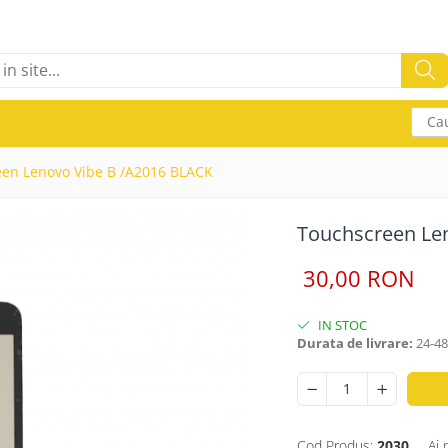
Cau
en Lenovo Vibe B /A2016 BLACK
Touchscreen Le
30,00 RON
IN STOC
Durata de livrare:
24-48
Cod Produs:
2030
Ai 