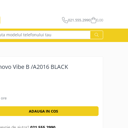
021.555.2990
0,00
ta modelul telefonului tau
novo Vibe B /A2016 BLACK
 ore
ADAUGA IN COS
nevoie de ajutor?
021.555.2990