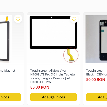
ino Magnet
Touchscreen Allview Viva
Touchscreen - 
H1003LTE Pro (10 inch), Tableta
Black | OEM or
scoala, Panglica Dreapta Jos!
50,00 RON
H1003 LTE Pro
85,00 RON
in cos
Adauga in cos
Adaug