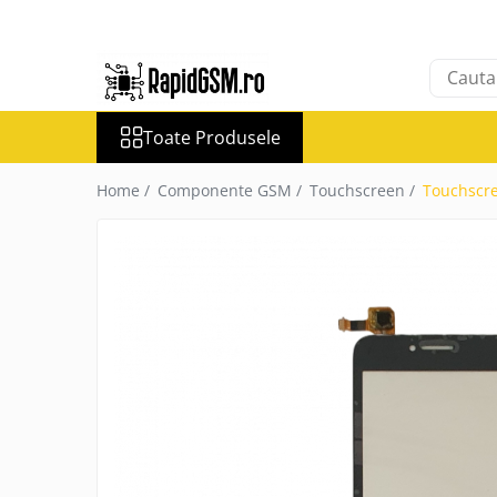
Toate Produsele
Ecrane Samsung
Toate Produsele
seria A
seria J
Home /
Componente GSM /
Touchscreen /
Touchscre
seria M
seria N(note)
seria S
seria Y
tableta
Ecrane iPhone
Ecrane Huawei / Honor
Ecrane Xiaomi / Redmi
Ecrane Motorola