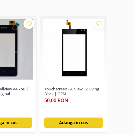
Allview A4 You |
Touchscreen - Allview E2 Living |
Touchscree
iginal
Black | OEM
50,00 R
50,00 RON
a in cos
Adauga in cos
Ad