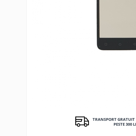
Ecrane Nokia
Ecrane Oppo / Realme
Ecrane Vivo
Ecrane ZTE
Ecrane Diverse
Accesorii
Baterie externa
Cabluri
Casti
Folie protectie STICLA
Incarcatoare
Stocare
Suport auto
Componente GSM
TRANSPORT GRATUIT 
Acumulatori
PESTE 300 L
Benzi flex si butoane