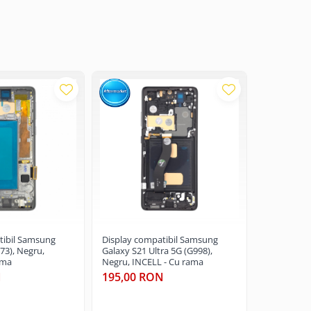
tibil Samsung
Display compatibil Samsung
Display co
73), Negru,
Galaxy S21 Ultra 5G (G998),
Galaxy S20
ama
Negru, INCELL - Cu rama
Gri, INCELL
N
195,00 RON
175,00 