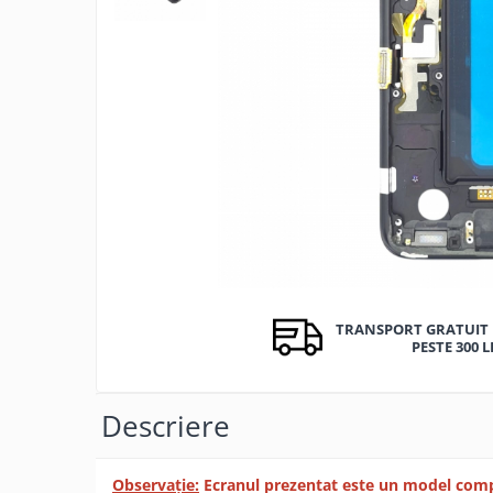
Ecrane Nokia
Ecrane Oppo / Realme
Ecrane Vivo
Ecrane ZTE
Ecrane Diverse
Accesorii
Baterie externa
Cabluri
Casti
Folie protectie STICLA
Incarcatoare
TRANSPORT GRATUIT 
PESTE 300 L
Stocare
Suport auto
Descriere
Componente GSM
Acumulatori
Benzi flex si butoane
Observație:
Ecranul prezentat este un model compat