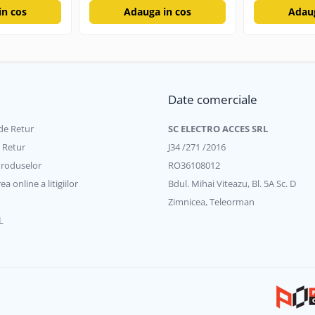
in cos
Adauga in cos
Adaug
Date comerciale
de Retur
SC ELECTRO ACCES SRL
e Retur
J34 /271 /2016
Produselor
RO36108012
a online a litigiilor
Bdul. Mihai Viteazu, Bl. 5A Sc. D
Zimnicea, Teleorman
L