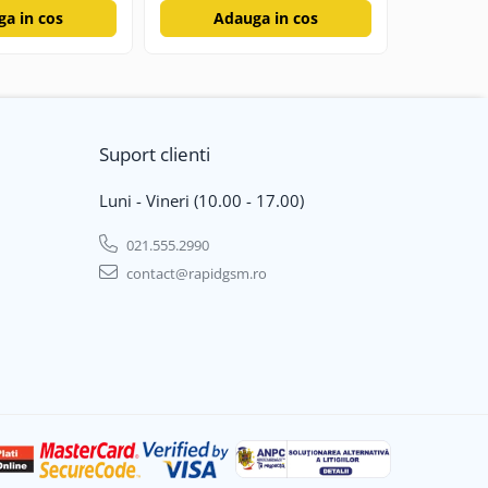
a in cos
Adauga in cos
Ad
Suport clienti
Luni - Vineri (10.00 - 17.00)
021.555.2990
contact@rapidgsm.ro