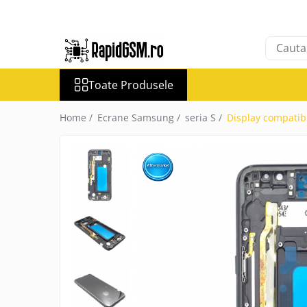
Toate Produsele
Ecrane Samsung
Toate Produsele
seria A
seria J
Home /
Ecrane Samsung /
seria S /
Display compatib
seria M
seria N(note)
seria S
seria Y
tableta
Ecrane iPhone
Ecrane Huawei / Honor
Ecrane Xiaomi / Redmi
Ecrane Motorola