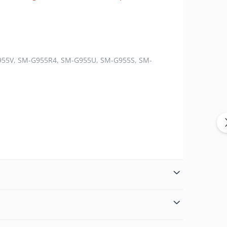
955V, SM-G955R4, SM-G955U, SM-G955S, SM-
eparatiilor GSM.