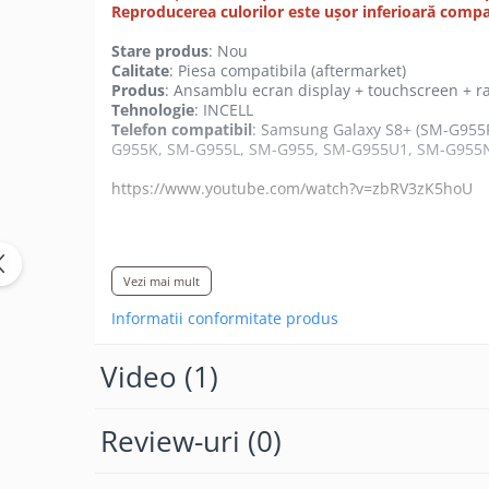
Reproducerea culorilor este ușor inferioară compar
Camere si subansamble
Stare produs
: Nou
Carcase si capace
Calitate
: Piesa compatibila (aftermarket)
Module si conectori incarcare
Produs
: Ansamblu ecran display + touchscreen + 
Tehnologie
: INCELL
Suport SIM
Telefon compatibil
: Samsung Galaxy S8+ (SM-G95
G955K, SM-G955L, SM-G955, SM-G955U1, SM-G955N,
Suruburi si adezivi
https://www.youtube.com/watch?v=zbRV3zK5hoU
Touchscreen
Piese din dezmembrari (SWAP)
Scule Service GSM
Vezi mai mult
Informatii conformitate produs
Video
(1)
ATENTIE – CONDITII DE MONTAJ
Deconectati bateria inainte de conectarea sau de
Testati produsul inainte de montajul final, fara a inde
Review-uri
(0)
Inlocuirea componentelor interne este un proces de
Se recomanda montajul intr-un service specializat