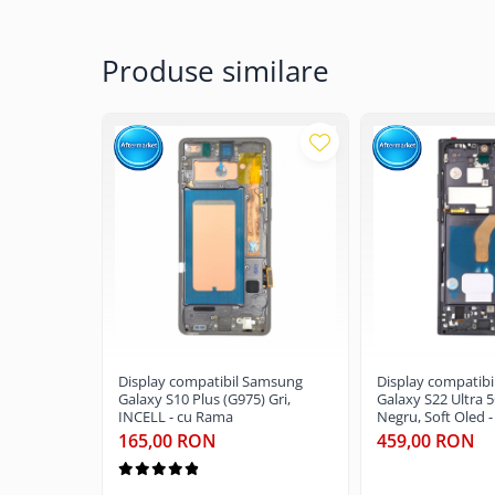
GARANTIE
Garantia se ofera doar in cazul in care produsul a 
Click aici pentru mai multe informatii
Produse similare
Display compatibil Samsung
Display compatib
Galaxy S10 Plus (G975) Gri,
Galaxy S22 Ultra 5
INCELL - cu Rama
Negru, Soft Oled 
165,00 RON
459,00 RON