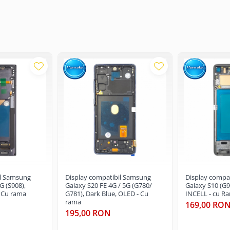
fost montat intr-un service GSM.
il Samsung
Display compatibil Samsung
Display compa
G (S908),
Galaxy S20 FE 4G / 5G (G780/
Galaxy S10 (G9
- Cu rama
G781), Dark Blue, OLED - Cu
INCELL - cu R
rama
169,00 RO
195,00 RON