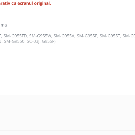
ativ cu ecranul original.
rama
5F, SM-G955FD, SM-G955W, SM-G955A, SM-G955P, SM-G955T, SM-G
 SM-G9550, SC-03J, G955F)
conectarea oricarei componente.
parta foliile de protectie, sigiliile sau etichetele.
licat si necesita cunostinte si echipamente specifice domeniului r
.