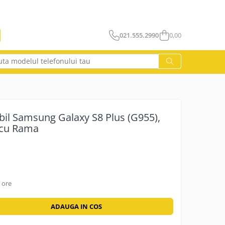
021.555.2990
0,00
ta modelul telefonului tau
bil Samsung Galaxy S8 Plus (G955),
 cu Rama
 ore
ADAUGA IN COS