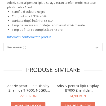
Adeziv special pentru lipit display / ecran telefon mobil /carcase
plastic.. etc - 15ml
Semifluid culoare negru
Conținut solid: 30% -35%
Duritate după întărire: 65-80A
Timp de uscare a suprafeței: aproximativ 3-6 minute
Timp de întărire completă: 24-48 ore
Informatii conformitate produs
Review-uri
(0)
PRODUSE SIMILARE
Adeziv pentru lipit Display
Adeziv pentru lipit Display
Zhanlida T-7000, NEGRU,
B7000 Zhanlida,
50ml
transparent, 50 ml
22,90 RON
24,90 RON
ADAUGA IN COS
ADAUGA IN COS