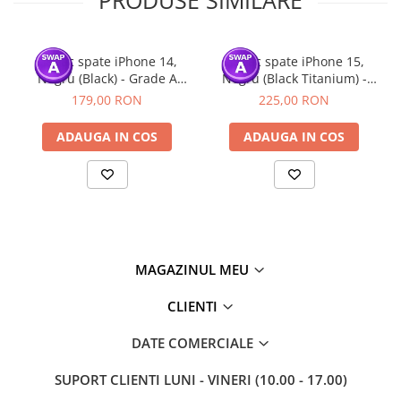
intr-un service GSM.
Click aici pentru mai multe informatii
Capac spate iPhone 14,
Capac spate iPhone 15,
Negru (Black) - Grade A
Negru (Black Titanium) -
(Original SWAP) - include
Grade A (Original SWAP) -
179,00 RON
225,00 RON
blit si incarcare wireless
include blit si incarcare
wireless
ADAUGA IN COS
ADAUGA IN COS
MAGAZINUL MEU
CLIENTI
DATE COMERCIALE
SUPORT CLIENTI
LUNI - VINERI (10.00 - 17.00)