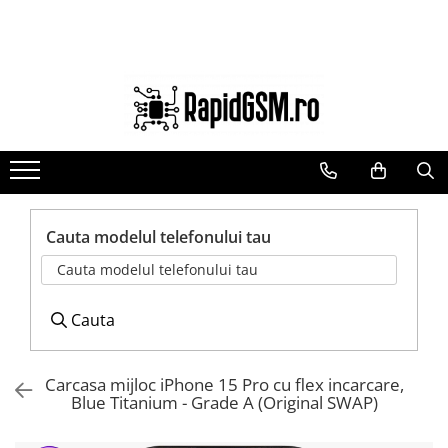
Ecrane Samsung
Accesorii
Componente GSM
seria A
Baterie externa
Acumulatori
seria J
Cabluri
Benzi flex si butoane
seria M
Casti
Camere si subansamble
seria N(note)
Folie protectie STICLA
Carcase si capace
seria S
Incarcatoare
Module si conectori incarcare
Cauta modelul telefonului tau
seria Y
Stocare
Suport SIM
Cauta modelul telefonului tau
tableta
Suport auto
Suruburi si adezivi
Touchscreen
Cauta
Carcasa mijloc iPhone 15 Pro cu flex incarcare,
Blue Titanium - Grade A (Original SWAP)