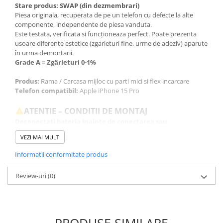
Stare produs: SWAP (din dezmembrari)
Piesa originala, recuperata de pe un telefon cu defecte la alte
componente, independente de piesa vanduta.
Este testata, verificata si funcționeaza perfect. Poate prezenta
usoare diferente estetice (zgarieturi fine, urme de adeziv) aparute
în urma demontarii.
Grade A = Zgârieturi 0-1%
Produs:
Rama / Carcasa mijloc cu parti mici si flex incarcare
Telefon compatibil:
Apple iPhone 15 Pro
ATENTIE – CONDITII DE MONTAJ
Deconectati bateria inainte de conectarea sau
deconectarea oricarei componente.
VEZI MAI MULT
Testati produsul inainte de montajul final, fara a indeparta foliile
de protectie, sigiliile sau etichetele.
Informatii conformitate produs
Inlocuirea componentelor interne este un proces delicat si
necesita cunostinte si echipamente specifice domeniului
Review-uri
(0)
reparatiilor GSM.
Se recomanda montajul intr-un service specializat.
GARANTIE
Garantia se ofera doar in cazul in care produsul a fost montat
PRODUSE SIMILARE