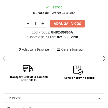
Camere si subansamble
IN STOC
Carcase si capace
Durata de livrare:
24-48 ore
Module si conectori incarcare
ADAUGA IN COS
Suport SIM
Cod Produs:
GH82-35850A
Suruburi si adezivi
Ai nevoie de ajutor?
021.555.2990
Touchscreen
Adauga la Favorite
Cere informatii
Piese din dezmembrari (SWAP)
Scule Service GSM
Transport Gratuit la comenzi
14 ZILE DREPT DE RETUR
peste 300 lei
Descriere