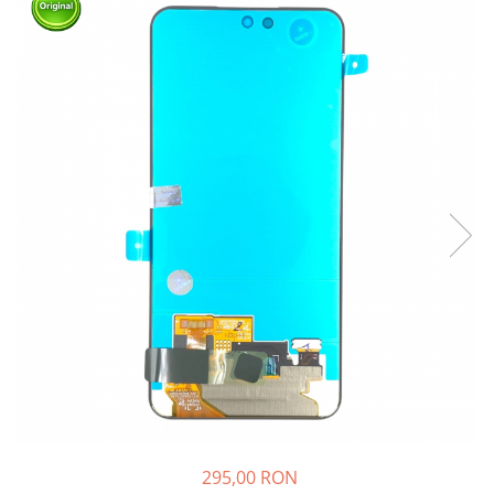
Ecrane Nokia
Ecrane Oppo / Realme
Ecrane Vivo
Ecrane ZTE
Ecrane Diverse
Accesorii
Baterie externa
Cabluri
Casti
Folie protectie STICLA
Incarcatoare
Stocare
Suport auto
Componente GSM
Acumulatori
295,00 RON
Benzi flex si butoane