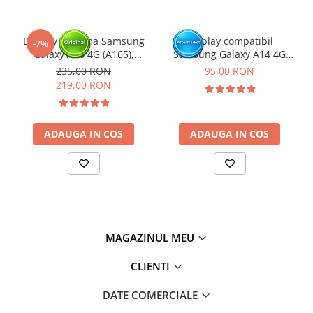
Display cu rama Samsung
Display compatibil
-7%
Galaxy A16 4G (A165),
Samsung Galaxy A14 4G
Negru (Original Service
(A145P/ A145R) - cu Rama
235,00 RON
95,00 RON
Pack)
219,00 RON
ADAUGA IN COS
ADAUGA IN COS
MAGAZINUL MEU
CLIENTI
DATE COMERCIALE