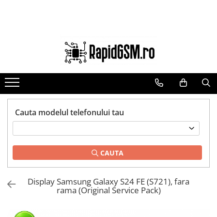
Toate Produsele
Ecrane Samsung
seria A
seria J
seria M
seria N(note)
Cauta modelul telefonului tau
seria S
seria Y
CAUTA
tableta
Ecrane iPhone
Display Samsung Galaxy S24 FE (S721), fara
Ecrane Huawei / Honor
rama (Original Service Pack)
Ecrane Xiaomi / Redmi
Ecrane Motorola