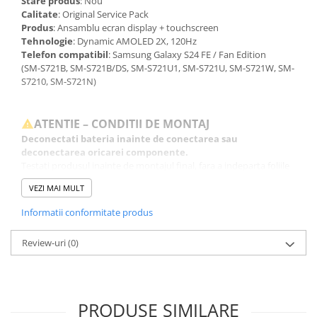
Stare produs
: Nou
Calitate
: Original Service Pack
Produs
: Ansamblu ecran display + touchscreen
Tehnologie
: Dynamic AMOLED 2X, 120Hz
Telefon compatibil
: Samsung Galaxy S24 FE / Fan Edition
(SM-S721B, SM-S721B/DS, SM-S721U1, SM-S721U, SM-S721W, SM-
S7210, SM-S721N)
ATENTIE – CONDITII DE MONTAJ
Deconectati bateria inainte de conectarea sau
deconectarea oricarei componente.
Testati produsul inainte de montajul final, fara a indeparta foliile
de protectie, sigiliile sau etichetele.
VEZI MAI MULT
Inlocuirea componentelor interne este un proces delicat si
necesita cunostinte si echipamente specifice domeniului
Informatii conformitate produs
reparatiilor GSM.
Se recomanda montajul intr-un service specializat.
Review-uri
(0)
GARANTIE
Garantia se ofera doar in cazul in care produsul a fost montat
intr-un service GSM.
Click aici pentru mai multe informatii
PRODUSE SIMILARE