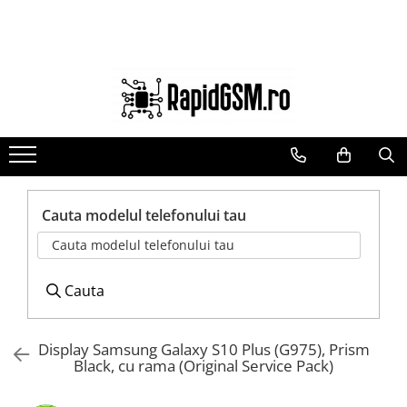
Ecrane Samsung
Accesorii
Componente GSM
seria A
Baterie externa
Acumulatori
seria J
Cabluri
Benzi flex si butoane
seria M
Casti
Camere si subansamble
seria N(note)
Folie protectie STICLA
Carcase si capace
seria S
Incarcatoare
Module si conectori incarcare
Cauta modelul telefonului tau
seria Y
Stocare
Suport SIM
Cauta modelul telefonului tau
tableta
Suport auto
Suruburi si adezivi
Touchscreen
Cauta
Display Samsung Galaxy S10 Plus (G975), Prism
Black, cu rama (Original Service Pack)