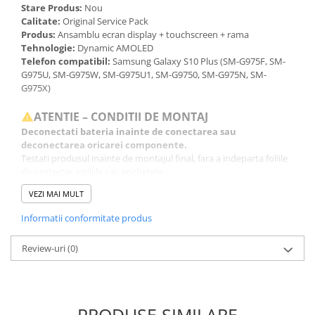
Stare Produs:
Nou
Calitate:
Original Service Pack
Produs:
Ansamblu ecran display + touchscreen + rama
Tehnologie:
Dynamic AMOLED
Telefon compatibil:
Samsung Galaxy S10 Plus (SM-G975F, SM-
G975U, SM-G975W, SM-G975U1, SM-G9750, SM-G975N, SM-
G975X)
ATENTIE – CONDITII DE MONTAJ
Deconectati bateria inainte de conectarea sau
deconectarea oricarei componente.
Testati produsul inainte de montajul final, fara a indeparta foliile
de protectie, sigiliile sau etichetele.
Inlocuirea componentelor interne este un proces delicat si
VEZI MAI MULT
necesita cunostinte si echipamente specifice domeniului
reparatiilor GSM.
Informatii conformitate produs
Se recomanda montajul intr-un service specializat.
Review-uri
(0)
GARANTIE
Garantia se ofera doar in cazul in care produsul a fost montat
intr-un service GSM.
Click aici pentru mai multe informatii