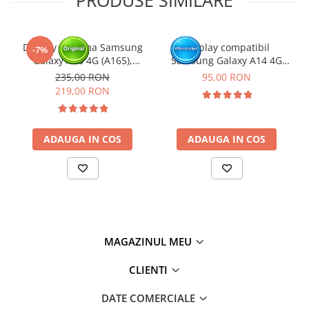
PRODUSE SIMILARE
Display cu rama Samsung
Display compatibil
-7%
Galaxy A16 4G (A165),
Samsung Galaxy A14 4G
Negru (Original Service
(A145P/ A145R) - cu Rama
235,00 RON
95,00 RON
Pack)
219,00 RON
ADAUGA IN COS
ADAUGA IN COS
MAGAZINUL MEU
CLIENTI
DATE COMERCIALE