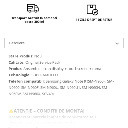
Transport Gratuit la comenzi
14 ZILE DREPT DE RETUR
peste 300 lei
Descriere
Stare Produs:
Nou
Calitate:
Original Service Pack
Produs:
Ansamblu ecran display + touchscreen + rama
Tehnologie:
SUPERAMOLED
Telefon compatibil:
Samsung Galaxy Note 9 (SM-N960F, SM-
N9600, SM-N960F, SM-N960U, SM-N960U1, SM-N960N, SM-
N960W, SM-N960X, SCV40)
ATENTIE – CONDITII DE MONTAJ
Deconectati bateria inainte de conectarea sau
deconectarea oricarei componente.
Testati produsul inainte de montajul final, fara a indeparta foliile