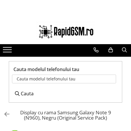
Ecrane Samsung
Accesorii
Componente GSM
seria A
Baterie externa
Acumulatori
seria J
Cabluri
Benzi flex si butoane
seria M
Casti
Camere si subansamble
seria N(note)
Folie protectie STICLA
Carcase si capace
seria S
Incarcatoare
Module si conectori incarcare
Cauta modelul telefonului tau
seria Y
Stocare
Suport SIM
Cauta modelul telefonului tau
tableta
Suport auto
Suruburi si adezivi
Touchscreen
Cauta
Display cu rama Samsung Galaxy Note 9
(N960), Negru (Original Service Pack)