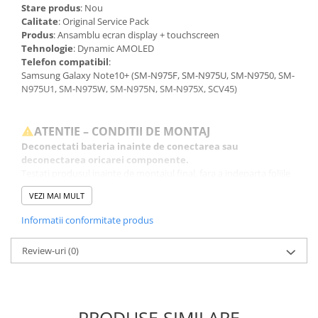
Stare produs
: Nou
Calitate
: Original Service Pack
Produs
: Ansamblu ecran display + touchscreen
Tehnologie
: Dynamic AMOLED
Telefon compatibil
:
Samsung Galaxy Note10+ (SM-N975F, SM-N975U, SM-N9750, SM-
N975U1, SM-N975W, SM-N975N, SM-N975X, SCV45)
ATENTIE – CONDITII DE MONTAJ
Deconectati bateria inainte de conectarea sau
deconectarea oricarei componente.
Testati produsul inainte de montajul final, fara a indeparta foliile
de protectie, sigiliile sau etichetele.
VEZI MAI MULT
Inlocuirea componentelor interne este un proces delicat si
necesita cunostinte si echipamente specifice domeniului
Informatii conformitate produs
reparatiilor GSM.
Se recomanda montajul intr-un service specializat.
Review-uri
(0)
GARANTIE
Garantia se ofera doar in cazul in care produsul a fost montat
intr-un service GSM.
Click aici pentru mai multe informatii
PRODUSE SIMILARE