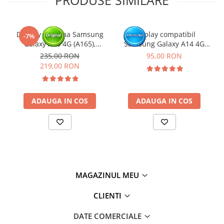
Display cu rama Samsung
Display compatibil
-7%
Galaxy A16 4G (A165),
Samsung Galaxy A14 4G
Negru (Original Service
(A145P/ A145R) - cu Rama
235,00 RON
95,00 RON
Pack)
219,00 RON
ADAUGA IN COS
ADAUGA IN COS
MAGAZINUL MEU
CLIENTI
DATE COMERCIALE