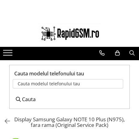
Ecrane Samsung
Accesorii
Componente GSM
seria A
Baterie externa
Acumulatori
seria J
Cabluri
Benzi flex si butoane
seria M
Casti
Camere si subansamble
seria N(note)
Folie protectie STICLA
Carcase si capace
seria S
Incarcatoare
Module si conectori incarcare
Cauta modelul telefonului tau
seria Y
Stocare
Suport SIM
Cauta modelul telefonului tau
tableta
Suport auto
Suruburi si adezivi
Touchscreen
Cauta
Display Samsung Galaxy NOTE 10 Plus (N975),
fara rama (Original Service Pack)