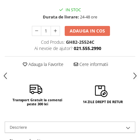
Camere si subansamble
IN STOC
Carcase si capace
Durata de livrare:
24-48 ore
Module si conectori incarcare
ADAUGA IN COS
Suport SIM
Cod Produs:
GH82-25524C
Suruburi si adezivi
Ai nevoie de ajutor?
021.555.2990
Touchscreen
Adauga la Favorite
Cere informatii
Piese din dezmembrari (SWAP)
Scule Service GSM
Transport Gratuit la comenzi
14 ZILE DREPT DE RETUR
peste 300 lei
Descriere