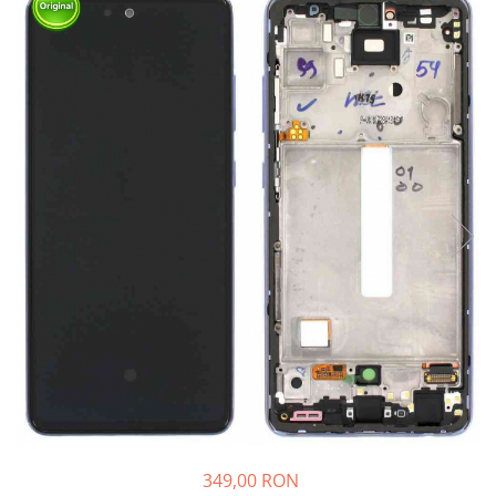
Ecrane Nokia
Ecrane Oppo / Realme
Ecrane Vivo
Ecrane ZTE
Ecrane Diverse
Accesorii
Baterie externa
Cabluri
Casti
Folie protectie STICLA
Incarcatoare
Stocare
Suport auto
Componente GSM
Acumulatori
349,00 RON
Benzi flex si butoane