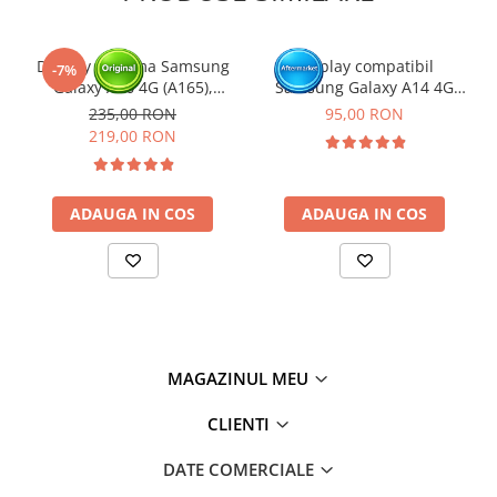
Click aici pentru mai multe informatii
Display cu rama Samsung
Display compatibil
-7%
Galaxy A16 4G (A165),
Samsung Galaxy A14 4G
Negru (Original Service
(A145P/ A145R) - cu Rama
235,00 RON
95,00 RON
Pack)
219,00 RON
ADAUGA IN COS
ADAUGA IN COS
MAGAZINUL MEU
CLIENTI
DATE COMERCIALE