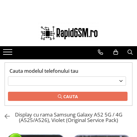
Toate Produsele
Ecrane Samsung
seria A
seria J
seria M
seria N(note)
Cauta modelul telefonului tau
seria S
seria Y
CAUTA
tableta
Ecrane iPhone
Display cu rama Samsung Galaxy A52 5G / 4G
Ecrane Huawei / Honor
(A525/A526), Violet (Original Service Pack)
Ecrane Xiaomi / Redmi
Ecrane Motorola