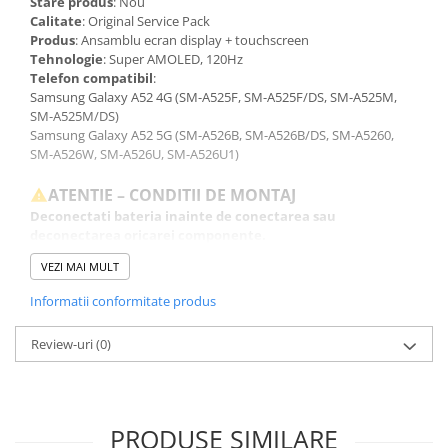
Stare produs
: Nou
Calitate
: Original Service Pack
Produs
: Ansamblu ecran display + touchscreen
Tehnologie
: Super AMOLED, 120Hz
Telefon compatibil
:
Samsung Galaxy A52 4G (SM-A525F, SM-A525F/DS, SM-A525M,
SM-A525M/DS)
Samsung Galaxy A52 5G (SM-A526B, SM-A526B/DS, SM-A5260,
SM-A526W, SM-A526U, SM-A526U1)
ATENTIE – CONDITII DE MONTAJ
Deconectati bateria inainte de conectarea sau
deconectarea oricarei componente.
Testati produsul inainte de montajul final, fara a indeparta foliile
VEZI MAI MULT
de protectie, sigiliile sau etichetele.
Inlocuirea componentelor interne este un proces delicat si
Informatii conformitate produs
necesita cunostinte si echipamente specifice domeniului
reparatiilor GSM.
Review-uri
(0)
Se recomanda montajul intr-un service specializat.
GARANTIE
Garantia se ofera doar in cazul in care produsul a fost montat
intr-un service GSM.
PRODUSE SIMILARE