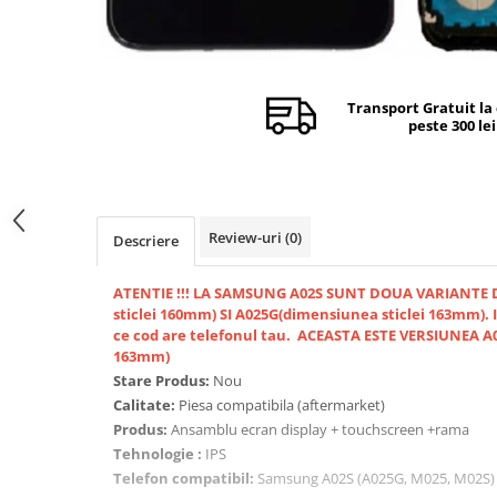
Camere si subansamble
Carcase si capace
Module si conectori incarcare
Transport Gratuit la
Suport SIM
peste 300 lei
Suruburi si adezivi
Touchscreen
Piese din dezmembrari (SWAP)
Review-uri
(0)
Descriere
Scule Service GSM
ATENTIE !!! LA SAMSUNG A02S SUNT DOUA VARIANTE 
sticlei 160mm) SI A025G(dimensiunea sticlei 163mm). 
ce cod are telefonul tau. ACEASTA ESTE VERSIUNEA A
163mm)
Stare Produs:
Nou
Calitate:
Piesa compatibila (aftermarket)
Produs:
Ansamblu ecran display + touchscreen +rama
Tehnologie :
IPS
Telefon compatibil:
Samsung A02S (A025G, M025, M02S)