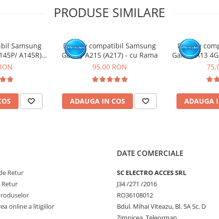
PRODUSE SIMILARE
ibil Samsung
Display compatibil Samsung
Display com
145P/ A145R) -
Galaxy A21S (A217) - cu Rama
Galaxy A13 4G
ama
M33 5G (A137
 RON
95,00 RON
75,
M236 
COS
ADAUGA IN COS
ADAUGA I
DATE COMERCIALE
de Retur
SC ELECTRO ACCES SRL
e Retur
J34 /271 /2016
Produselor
RO36108012
a online a litigiilor
Bdul. Mihai Viteazu, Bl. 5A Sc. D
Zimnicea, Teleorman