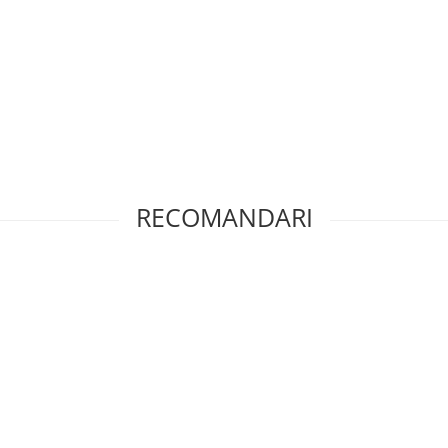
ectarea oricarei
liile de protectie, sigiliile sau
 necesita cunostinte si
RECOMANDARI
tat intr-un service GSM.