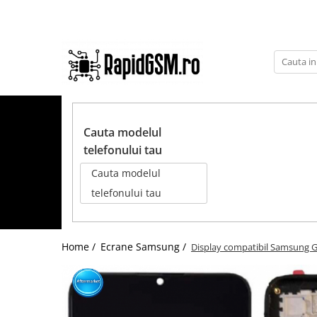
Toate Produsele
Ecrane Samsung
seria A
TOATE PRODUSELE
seria J
Cauta modelul
seria M
telefonului tau
seria N(note)
Cauta modelul
seria S
telefonului tau
seria Y
tableta
Home /
Ecrane Samsung /
Display compatibil Samsung 
Ecrane iPhone
Ecrane Huawei / Honor
Ecrane Xiaomi / Redmi
Ecrane Motorola