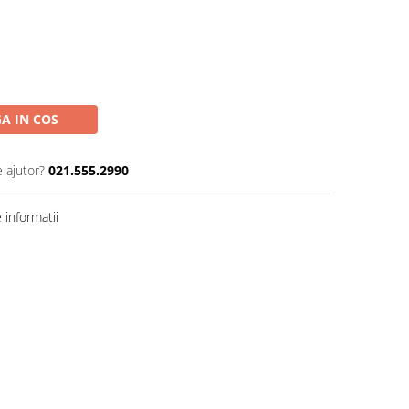
A IN COS
e ajutor?
021.555.2990
informatii