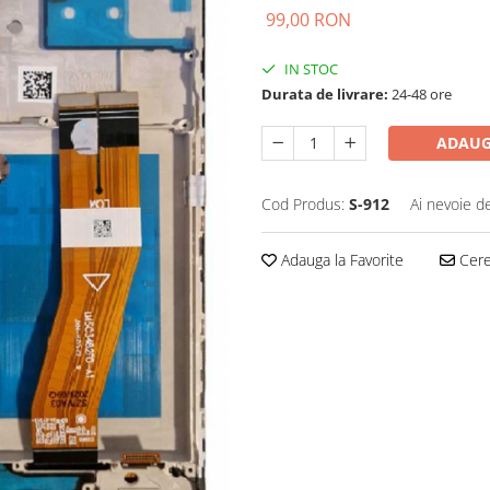
99,00 RON
IN STOC
Durata de livrare:
24-48 ore
ADAUG
Cod Produs:
S-912
Ai nevoie d
Adauga la Favorite
Cere 