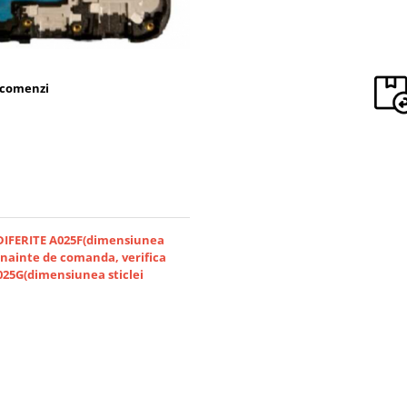
 comenzi
DIFERITE A025F(dimensiunea
Inainte de comanda, verifica
025G(dimensiunea sticlei