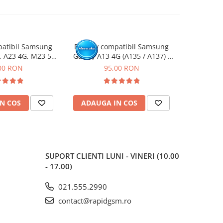
patibil Samsung
Display compatibil Samsung
Display
, A23 4G, M23 5G,
Galaxy A13 4G (A135 / A137) -
Galaxy A15 
 / A135 / A235 /
cu Rama
Negru, (Or
00 RON
95,00 RON
1
/ M336 )
N COS
ADAUGA IN COS
ADAUG
SUPORT CLIENTI
LUNI - VINERI (10.00
- 17.00)
021.555.2990
contact@rapidgsm.ro