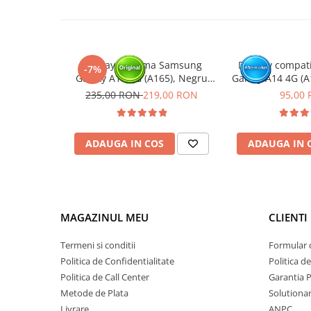
Display cu rama Samsung
Display compat
-7%
Galaxy A16 4G (A165), Negru
Galaxy A14 4G (A
(Original Service Pack)
cu R
235,00 RON
219,00 RON
95,00
ADAUGA IN COS
ADAUGA IN 
MAGAZINUL MEU
CLIENTI
Termeni si conditii
Formular 
Politica de Confidentialitate
Politica d
Politica de Call Center
Garantia 
Metode de Plata
Solutionare
Livrare
ANPC