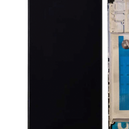
Ecrane Nokia
Ecrane Oppo / Realme
Ecrane Vivo
Ecrane ZTE
Ecrane Diverse
Accesorii
Baterie externa
Cabluri
Casti
Folie protectie STICLA
Incarcatoare
Stocare
Suport auto
Componente GSM
Acumulatori
Benzi flex si butoane