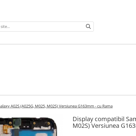
Galaxy A02S (A025G, M025, M02S) Versiunea G163mm - cu Rama
Display compatibil S
M02S) Versiunea G16