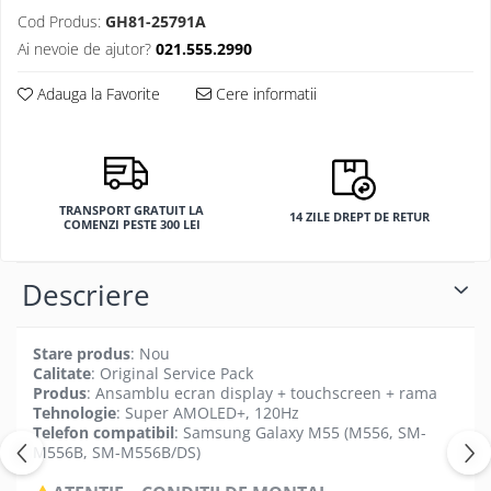
Cod Produs:
GH81-25791A
Ai nevoie de ajutor?
021.555.2990
Adauga la Favorite
Cere informatii
TRANSPORT GRATUIT LA
14 ZILE DREPT DE RETUR
COMENZI PESTE 300 LEI
Descriere
Stare produs
: Nou
Calitate
: Original Service Pack
Produs
: Ansamblu ecran display + touchscreen + rama
Tehnologie
: Super AMOLED+, 120Hz
Telefon compatibil
: Samsung Galaxy M55 (M556, SM-
M556B, SM-M556B/DS)