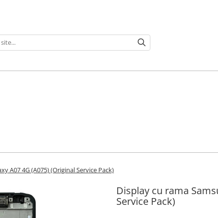
y A07 4G (A075) (Original Service Pack)
Display cu rama Samsu
Service Pack)