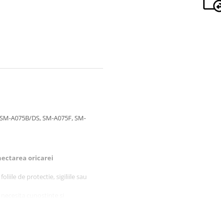
 SM-A075B/DS, SM-A075F, SM-
ectarea oricarei
liile de protectie, sigiliile sau
 necesita cunostinte si