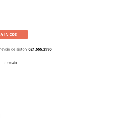
A IN COS
 nevoie de ajutor?
021.555.2990
informatii