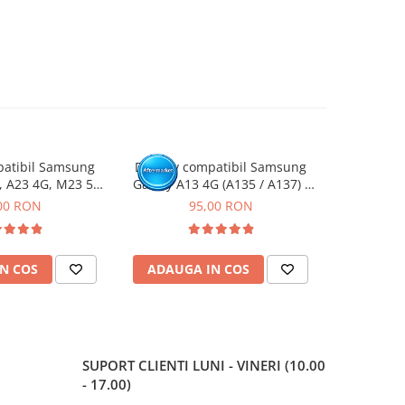
patibil Samsung
Display compatibil Samsung
Display
, A23 4G, M23 5G,
Galaxy A13 4G (A135 / A137) -
Galaxy A15 
 / A135 / A235 /
cu Rama
Negru, (Or
00 RON
95,00 RON
1
/ M336 )
N COS
ADAUGA IN COS
ADAUG
SUPORT CLIENTI
LUNI - VINERI (10.00
- 17.00)