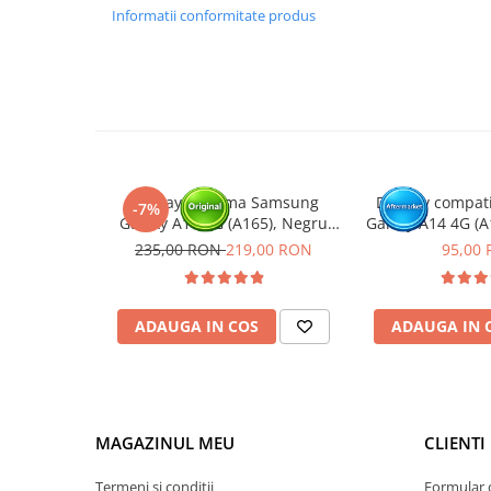
Informatii conformitate produs
GARANTIE
Garantia se ofera doar in cazul in care produsul a fost mon
Click aici pentru mai multe informatii
Display cu rama Samsung
Display compat
-7%
Galaxy A16 4G (A165), Negru
Galaxy A14 4G (A
(Original Service Pack)
cu R
235,00 RON
219,00 RON
95,00
ADAUGA IN COS
ADAUGA IN 
MAGAZINUL MEU
CLIENTI
Termeni si conditii
Formular 