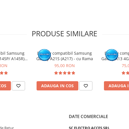
tat intr-un service GSM.
PRODUSE SIMILARE
ibil Samsung
Display compatibil Samsung
Display com
145P/ A145R) -
Galaxy A21S (A217) - cu Rama
Galaxy A13 4G
ama
M33 5G (A137
 RON
95,00 RON
75,
M236 
COS
ADAUGA IN COS
ADAUGA I
DATE COMERCIALE
de Retur
SC ELECTRO ACCES SRL