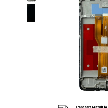
Ecrane Nokia
Ecrane Oppo / Realme
Ecrane Vivo
Ecrane ZTE
Ecrane Diverse
Accesorii
Baterie externa
Cabluri
Casti
Folie protectie STICLA
Incarcatoare
Stocare
Suport auto
Componente GSM
Acumulatori
Benzi flex si butoane
Transport Gratuit la