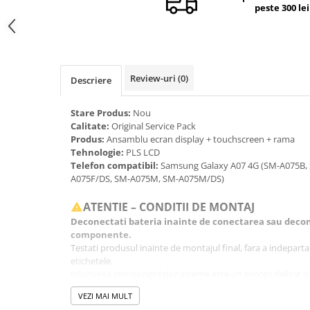
peste 300 lei
Camere si subansamble
Carcase si capace
Module si conectori incarcare
Suport SIM
Review-uri
(0)
Descriere
Suruburi si adezivi
Stare Produs:
Nou
Touchscreen
Calitate:
Original Service Pack
Produs:
Ansamblu ecran display + touchscreen + rama
Piese din dezmembrari (SWAP)
Tehnologie:
PLS LCD
Scule Service GSM
Telefon compatibil:
Samsung Galaxy A07 4G (SM-A075B,
A075F/DS, SM-A075M, SM-A075M/DS)
ATENTIE – CONDITII DE MONTAJ
Deconectati bateria inainte de conectarea sau decon
componente.
Testati produsul inainte de montajul final, fara a indeparta fo
etichetele.
Inlocuirea componentelor interne este un proces delicat si
echipamente specifice domeniului reparatiilor GSM.
VEZI MAI MULT
Se recomanda montajul intr-un service specializat.