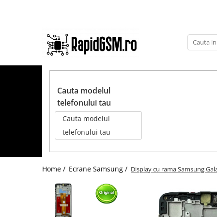
Toate Produsele
Ecrane Samsung
seria A
TOATE PRODUSELE
seria J
Cauta modelul
seria M
telefonului tau
seria N(note)
Cauta modelul
seria S
telefonului tau
seria Y
tableta
Home /
Ecrane Samsung /
Display cu rama Samsung Galax
Ecrane iPhone
Ecrane Huawei / Honor
Ecrane Xiaomi / Redmi
Ecrane Motorola