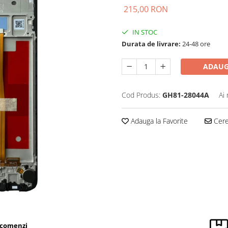
215,00 RON
IN STOC
Durata de livrare:
24-48 ore
ADAUG
Cod Produs:
GH81-28044A
Ai
Adauga la Favorite
Cere 
 comenzi