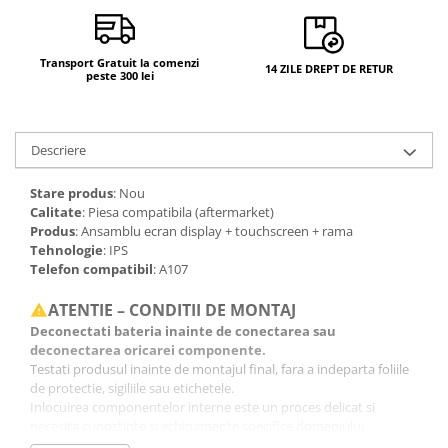
Transport Gratuit la comenzi
14 ZILE DREPT DE RETUR
peste 300 lei
Descriere
Stare produs
: Nou
Calitate
: Piesa compatibila (aftermarket)
Produs
: Ansamblu ecran display + touchscreen + rama
Tehnologie
: IPS
Telefon compatibil
: A107
ATENTIE – CONDITII DE MONTAJ
Deconectati bateria inainte de conectarea sau
deconectarea oricarei componente.
Testati produsul inainte de montajul final, fara a indeparta foliile
de protectie, sigiliile sau etichetele.
Inlocuirea componentelor interne este un proces delicat si
necesita cunostinte si echipamente specifice domeniului
reparatiilor GSM.