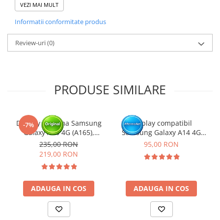
VEZI MAI MULT
Se recomanda montajul intr-un service specializat.
Informatii conformitate produs
GARANTIE
Garantia se ofera doar in cazul in care produsul a fost montat
Review-uri
(0)
intr-un service GSM.
Click aici pentru mai multe informatii
PRODUSE SIMILARE
Display cu rama Samsung
Display compatibil
-7%
Galaxy A16 4G (A165),
Samsung Galaxy A14 4G
Negru (Original Service
(A145P/ A145R) - cu Rama
235,00 RON
95,00 RON
Pack)
219,00 RON
ADAUGA IN COS
ADAUGA IN COS