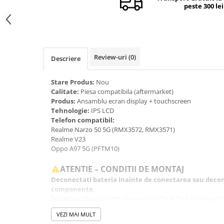
peste 300 lei
Camere si subansamble
Carcase si capace
Module si conectori incarcare
Suport SIM
Review-uri
(0)
Descriere
Suruburi si adezivi
Stare Produs:
Nou
Touchscreen
Calitate:
Piesa compatibila (aftermarket)
Produs:
Ansamblu ecran display + touchscreen
Piese din dezmembrari (SWAP)
Tehnologie:
IPS LCD
Scule Service GSM
Telefon compatibil:
Realme Narzo 50 5G (RMX3572, RMX3571)
Realme V23
Oppo A97 5G (PFTM10)
ATENTIE – CONDITII DE MONTAJ
Deconectati bateria inainte de conectarea sau decon
componente.
Testati produsul inainte de montajul final, fara a indeparta fo
etichetele.
VEZI MAI MULT
Inlocuirea componentelor interne este un proces delicat si