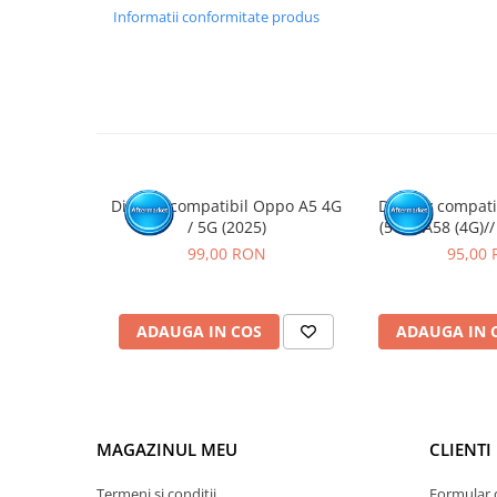
echipamente specifice domeniului reparatiilor GSM.
Informatii conformitate produs
Se recomanda montajul intr-un service specializat.
GARANTIE
Garantia se ofera doar in cazul in care produsul a fost mon
Click aici pentru mai multe informatii
Display compatibil Oppo A5 4G
Display compat
/ 5G (2025)
(5G) / A58 (4G)/
11/ 11X (5G) // 
99,00 RON
95,00
3 Lite/ Nord
ADAUGA IN COS
ADAUGA IN 
MAGAZINUL MEU
CLIENTI
Termeni si conditii
Formular 