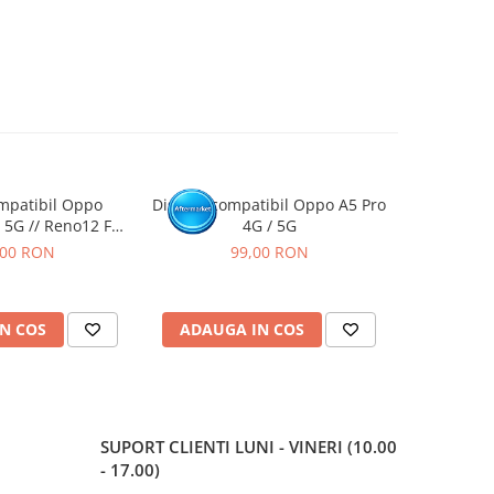
mpatibil Oppo
Display compatibil Oppo A5 Pro
Display co
 5G // Reno12 FS,
4G / 5G
OLED
,00 RON
99,00 RON
1
N COS
ADAUGA IN COS
ADAUG
SUPORT CLIENTI
LUNI - VINERI (10.00
- 17.00)