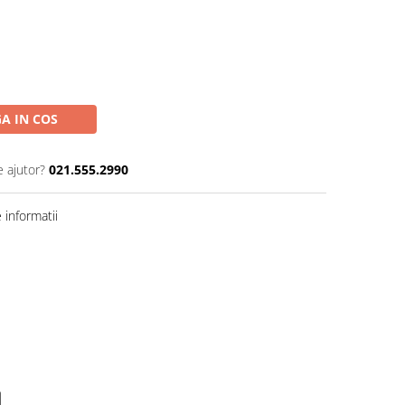
A IN COS
e ajutor?
021.555.2990
informatii