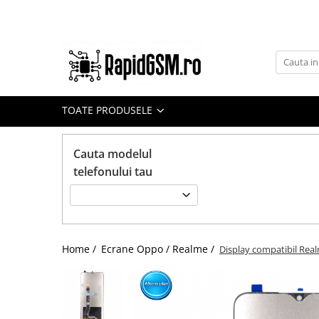
Toate Produsele
Ecrane Samsung
seria A
TOATE PRODUSELE
seria J
seria M
Cauta modelul
seria N(note)
telefonului tau
seria S
seria Y
tableta
Home /
Ecrane Oppo / Realme /
Display compatibil Rea
Ecrane iPhone
Ecrane Huawei / Honor
Ecrane Xiaomi / Redmi
Ecrane Motorola