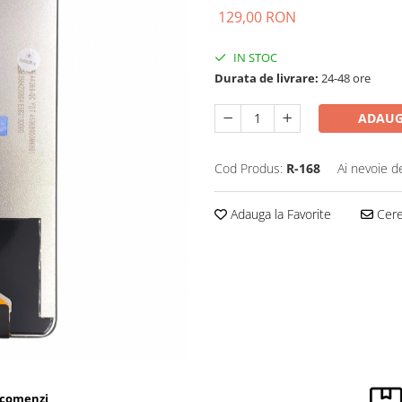
129,00 RON
IN STOC
Durata de livrare:
24-48 ore
ADAUG
Cod Produs:
R-168
Ai nevoie d
Adauga la Favorite
Cere 
 comenzi