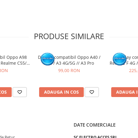
tat intr-un service GSM.
PRODUSE SIMILARE
ibil Oppo A98
Display compatibil Oppo A40 /
Display co
/ Realme C55/
A80 / A3 4G/5G // A3 Pro
Reno12 F 4G /
OnePlus Nord CE
 RON
99,00 RON
225
 N30 (5G)
COS
ADAUGA IN COS
ADAUGA I
DATE COMERCIALE
de Retur
SC ELECTRO ACCES SRL