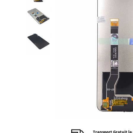
Ecrane Nokia
Ecrane Oppo / Realme
Ecrane Vivo
Ecrane ZTE
Ecrane Diverse
Accesorii
Baterie externa
Cabluri
Casti
Folie protectie STICLA
Incarcatoare
Stocare
Suport auto
Componente GSM
Acumulatori
Benzi flex si butoane
Transport Gratuit la